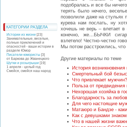
подобралась и все бы ничего
терять было нечего, весель
позволили даже на стульях 
курева нам послать, ну хот
КАТЕГОРИИ РАЗДЕЛА
хочешь не верь – влетает в 
конечно, же…БЫЧКИ сигар
Истории из жизни
[23]
Занимательные, веселые,
взлетело! Честно-честно гов
полные приключений и
Мы потом расстроились, что 
опасностей - ваши истории в
разделе Юмор
Писатели-юмористы
[3]
Другие материалы по теме
от Баркова до Жванецкого
Шутки и розыгрыши
[19]
1 апреля - целый год
История возникновения
Смейся, смейся наш народ
Смертельный бой безы
Что привлекает мужчин
Польза от предвидения 
Нехорошая хозяйка в го
Благодарность за любов
Для чего настоящие му
Матаюро и Бандзе - ка
Как с девушками знаком
Что в нашей жизни важ