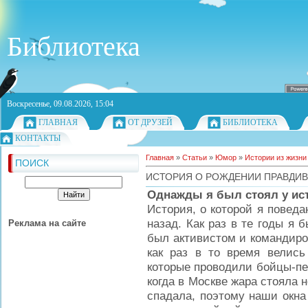
Библиотека
Воскресенье, 09.08.2026, 15:04
ГЛАВНАЯ
ОТ ДРУЗЕЙ
БИБЛИОТЕКА
КОНТАКТЫ
Главная
»
Статьи
»
Юмор
»
Истории из жизни
ПОИСК
ИСТОРИЯ О РОЖДЕНИИ ПРАВДИ
Однажды я был стоял у ис
История, о которой я повед
назад. Как раз в те годы я 
Реклама на сайте
был активистом и командиро
как раз в то время велис
которые проводили бойцы-пер
когда в Москве жара стояла н
спадала, поэтому наши окна