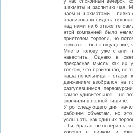
у нас спокойный вечерок, к
шахматы и распитию чая. Ма
чаем и шахматами – пивко 
планировали сидеть тихонько
над нами на 6 этаже те сам
этой компанией было нема
приятелем терпели, но пото
комнате – было ощущение, ч
Мне в голову уже стали 
навестить. Однако в све
прекрасная мысль как их 
толком, что произошло, но т
наша пепельница – старая к
движением взобрался на по
разгулявшимся первокурсн
самое удивительное – не в
окончили в полной тишине.
Утро следующего дня начал
рабочим объектам, но эт
услышать, как один их перво
- Ты, братан, не поверишь, ч
хорошо с пивком и ф