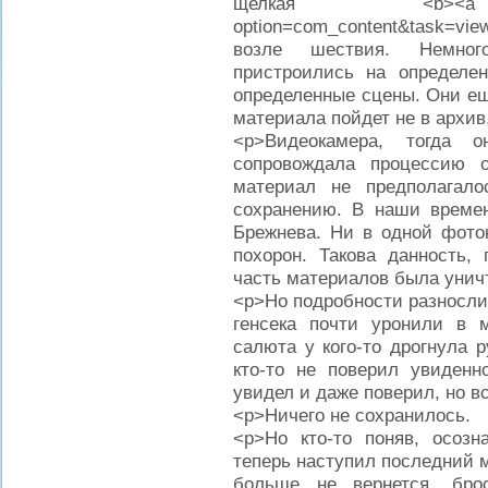
щелкая <b><a href
option=com_content&task=vi
возле шествия. Немног
пристроились на определе
определенные сцены. Они ещ
материала пойдет не в архив,
<p>Видеокамера, тогда 
сопровождала процессию 
материал не предполагал
сохранению. В наши времен
Брежнева. Ни в одной фото
похорон. Такова данность,
часть материалов была унич
<p>Но подробности разнослись
генсека почти уронили в 
салюта у кого-то дрогнула р
кто-то не поверил увиденн
увидел и даже поверил, но в
<p>Ничего не сохранилось.
<p>Но кто-то поняв, осозн
теперь наступил последний м
больше не вернется, бросил