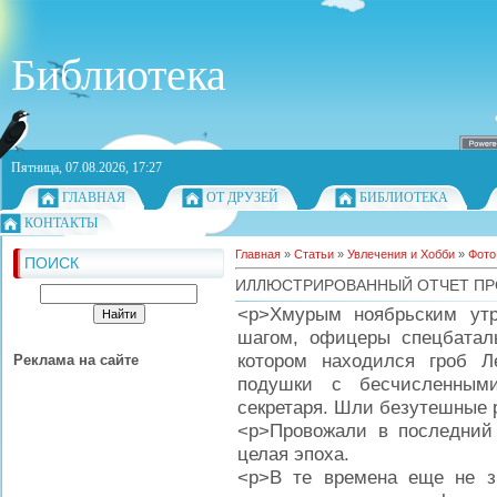
Библиотека
Пятница, 07.08.2026, 17:27
ГЛАВНАЯ
ОТ ДРУЗЕЙ
БИБЛИОТЕКА
КОНТАКТЫ
Главная
»
Статьи
»
Увлечения и Хобби
»
Фото
ПОИСК
ИЛЛЮСТРИРОВАННЫЙ ОТЧЕТ ПР
<p>Хмурым ноябрьским ут
шагом, офицеры спецбатал
котором находился гроб 
Реклама на сайте
подушки с бесчисленным
секретаря. Шли безутешные 
<p>Провожали в последний 
целая эпоха.
<p>В те времена еще не з