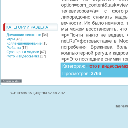
option=com_content&ta
телевизоров</a> с фотог
лихорадочно снимать кадр
вечности. Их было немного, 
КАТЕГОРИИ РАЗДЕЛА
мы можем восстановить, что
<p>Почти никто не ведает, ч
Домашние животные
[34]
Игры
[46]
net.Ru">фотовыставке в Мос
Коллекционирование
[15]
погребения Брежнева бол
Рыбалка
[17]
Сувениры и модели
[47]
компьютерной ретуши кадров,
Фото и видеосьемка
[17]
<p>Это последние снимки тог
Категория
:
Фото и видеосьемк
Просмотров
:
3766
ВСЕ ПРАВА ЗАЩИЩЕНЫ ©2009-2012
This feat