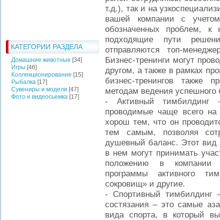
т.д.), так и на узкоспециал
вашей компании с учетом
обозначенных проблем, к 
подходящие пути решени
КАТЕГОРИИ РАЗДЕЛА
отправляются топ-менедж
Бизнес-тренинги могут прово
Домашние животные
[34]
Игры
[46]
другом, а также в рамках пр
Коллекционирование
[15]
бизнес-тренингов также п
Рыбалка
[17]
Сувениры и модели
[47]
методам ведения успешного 
Фото и видеосьемка
[17]
- Активный тимбилдинг 
проводимые чаще всего на 
хорош тем, что он проводит
тем самым, позволяя сот
душевный баланс. Этот вид 
в нем могут принимать учас
положению в компании с
программы активного тим
сокровищ» и другие.
- Спортивный тимбилдинг –
состязания – это самые аза
вида спорта, в который вы