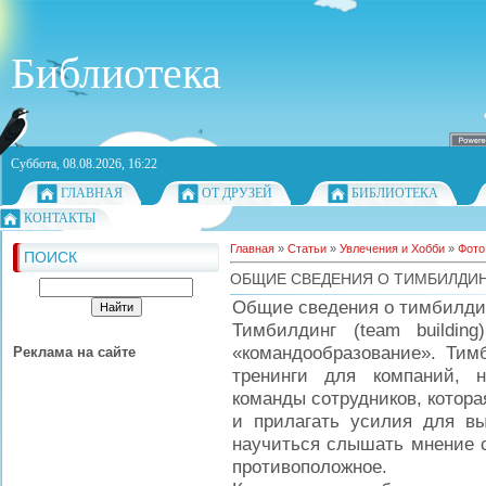
Библиотека
Суббота, 08.08.2026, 16:22
ГЛАВНАЯ
ОТ ДРУЗЕЙ
БИБЛИОТЕКА
КОНТАКТЫ
Главная
»
Статьи
»
Увлечения и Хобби
»
Фото
ПОИСК
ОБЩИЕ СВЕДЕНИЯ О ТИМБИЛДИ
Общие сведения о тимбилди
Тимбилдинг (team buildin
«командообразование». Тим
Реклама на сайте
тренинги для компаний, 
команды сотрудников, котора
и прилагать усилия для вы
научиться слышать мнение с
противоположное.