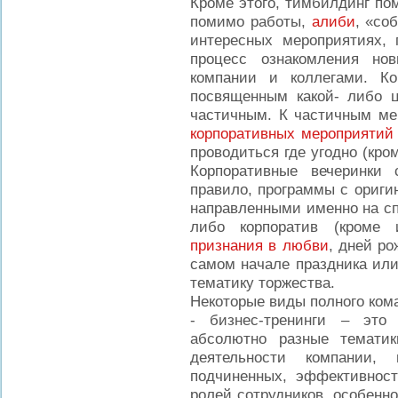
Кроме этого, тимбилдинг по
помимо работы,
алиби
, «со
интересных мероприятиях, 
процесс ознакомления но
компании и коллегами. К
посвященным какой- либо ц
частичным. К частичным м
корпоративных мероприятий
проводиться где угодно (кро
Корпоративные вечеринки
правило, программы с ориги
направленными именно на спл
либо корпоратив (кроме 
признания в любви
, дней р
самом начале праздника или
тематику торжества.
Некоторые виды полного ком
- бизнес-тренинги – это
абсолютно разные темати
деятельности компании,
подчиненных, эффективност
ролей сотрудников, особенн