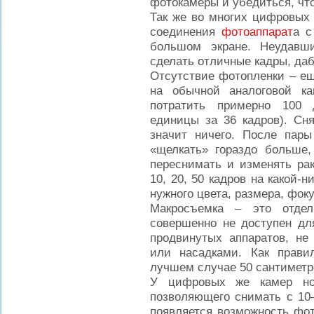
фотокамеры и убедиться, что
Так же во многих цифровых 
соединения
фотоаппарат
а с
большом экране. Неудавш
сделать отличные кадры, даб
Отсутствие фотопленки – ещ
на обычной аналоговой ка
потратить примерно 100 
единицы за 36 кадров). Сн
значит ничего. После пар
«щелкать» гораздо больше,
переснимать и изменять рак
10, 20, 50 кадров на какой-
нужного цвета, размера, фокус
Макросъемка – это отдел
совершенно не доступен дл
продвинутых аппаратов, н
или насадками. Как прави
лучшем случае 50 сантиметро
У цифровых же камер нор
позволяющего снимать с 10–
появляется возможность фот