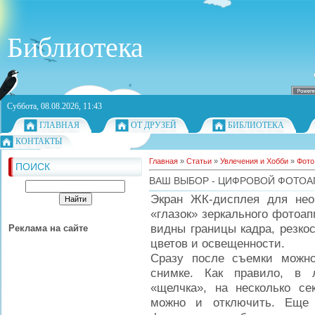
Библиотека
Суббота, 08.08.2026, 11:43
ГЛАВНАЯ
ОТ ДРУЗЕЙ
БИБЛИОТЕКА
КОНТАКТЫ
Главная
»
Статьи
»
Увлечения и Хобби
»
Фото
ПОИСК
ВАШ ВЫБОР - ЦИФРОВОЙ ФОТОА
Экран ЖК-дисплея для нео
«глазок» зеркального фотоап
видны границы кадра, резко
Реклама на сайте
цветов и освещенности.
Сразу после съемки можно
снимке. Как правило, в 
«щелчка», на несколько се
можно и отключить. Еще 