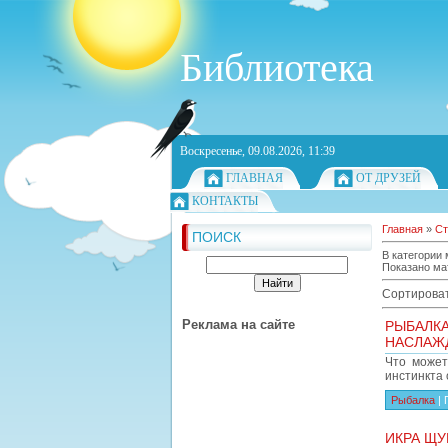
Библиотека
Воскресенье, 09.08.2026, 11:39
ГЛАВНАЯ
ОТ ДРУЗЕЙ
КОНТАКТЫ
Главная
»
Ст
ПОИСК
В категории
Показано ма
Сортироват
Реклама на сайте
РЫБАЛКА
НАСЛАЖ
Что может
инстинкта 
Рыбалка
|
ИКРА ЩУ