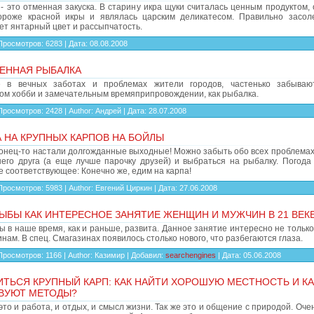
- это отменная закуска. В старину икра щуки считалась ценным продуктом,
ороже красной икры и являлась царским деликатесом. Правильно засол
ет янтарный цвет и рассыпчатость.
Просмотров:
6283
|
Дата:
08.08.2008
ЕННАЯ РЫБАЛКА
е в вечных заботах и проблемах жители городов, частенько забываю
ком хобби и замечательным времяприпровождении, как рыбалка.
Просмотров:
2428
|
Author:
Андрей
|
Дата:
28.07.2008
 НА КРУПНЫХ КАРПОВ НА БОЙЛЫ
конец-то настали долгожданные выходные! Можно забыть обо всех проблемах
шего друга (а еще лучше парочку друзей) и выбраться на рыбалку. Погода 
 соответствующее: Конечно же, едим на карпа!
Просмотров:
5983
|
Author:
Евгений Циркин
|
Дата:
27.06.2008
ЫБЫ КАК ИНТЕРЕСНОЕ ЗАНЯТИЕ ЖЕНЩИН И МУЖЧИН В 21 ВЕК
 в наше время, как и раньше, развита. Данное занятие интересно не тольк
нам. В спец. Смагазинах появилось столько нового, что разбегаются глаза.
Просмотров:
1166
|
Author:
Казимир
|
Добавил:
searchengines
|
Дата:
05.06.2008
ИТЬСЯ КРУПНЫЙ КАРП: КАК НАЙТИ ХОРОШУЮ МЕСТНОСТЬ И К
ВУЮТ МЕТОДЫ?
это и работа, и отдых, и смысл жизни. Так же это и общение с природой. Оче