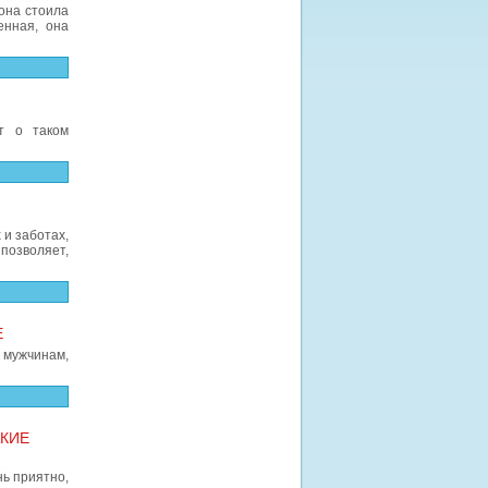
 она стоила
енная, она
т о таком
 и заботах,
позволяет,
Е
о мужчинам,
АКИЕ
нь приятно,