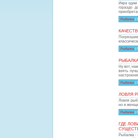
Икра щуки 
гораздо д
приобрета
Рыбалка
|
КАЧЕСТВ
Погрязши
классичес
Рыбалка
|
РЫБАЛКА
Ну вот, на
взять луч
настроение
Рыбалка
|
ЛОВЛЯ Р
Ловля рыбы
но и женщи
Рыбалка
|
ГДЕ ЛОВ
СУЩЕСТ
Рыбалка - 