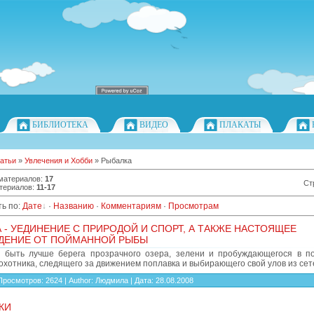
БИБЛИОТЕКА
ВИДЕО
ПЛАКАТЫ
атьи
»
Увлечения и Хобби
» Рыбалка
 материалов
:
17
Ст
териалов
:
11-17
ь по
:
Дате
·
Названию
·
Комментариям
·
Просмотрам
 - УЕДИНЕНИЕ С ПРИРОДОЙ И СПОРТ, А ТАКЖЕ НАСТОЯЩЕЕ
ДЕНИЕ ОТ ПОЙМАННОЙ РЫБЫ
 быть лучше берега прозрачного озера, зелени и пробуждающегося в п
охотника, следящего за движением поплавка и выбирающего свой улов из сет
Просмотров:
2624
|
Author:
Людмила
|
Дата:
28.08.2008
КИ