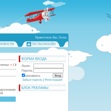
Приветствую Вас
,
Гость
НОВОСТИ
ТЕСТЫ ОНЛАЙН
ФОРМА ВХОДА
раницы
:
«
1
2
Логин:
Пароль:
запомнить
Забыл пароль
|
Регистрация
БЛОК РЕКЛАМЫ
одсознании
ей.