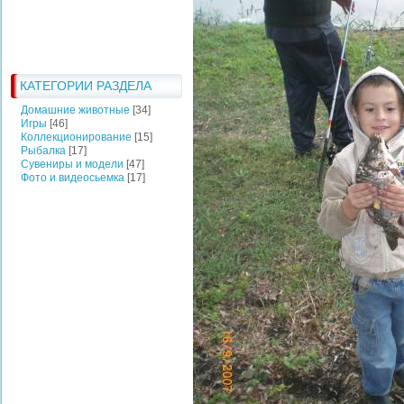
КАТЕГОРИИ РАЗДЕЛА
Домашние животные
[34]
Игры
[46]
Коллекционирование
[15]
Рыбалка
[17]
Сувениры и модели
[47]
Фото и видеосьемка
[17]