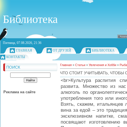
Библиотека
Пятница, 07.08.2026, 21:36
ГЛАВНАЯ
ОТ ДРУЗЕЙ
БИБЛИОТЕКА
КОНТАКТЫ
Главная
»
Статьи
»
Увлечения и Хобби
»
Рыба
ПОИСК
ЧТО СТОИТ УЧИТЫВАТЬ, ЧТОБЫ 
<br>Культура распития с
развита. Множество из нас
алкоголь по органолептичес
Реклама на сайте
употребления того или иног
Взять, скажем, итальянцев 
вина за едой – это традиция
эксклюзивном напитке, сма
посвящают изготовлению в