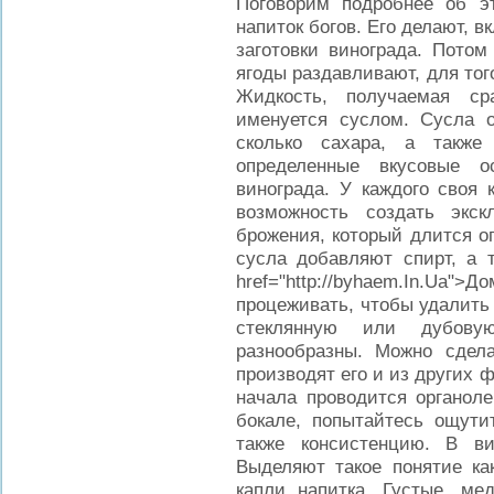
Поговорим подробнее об э
напиток богов. Его делают, 
заготовки винограда. Потом
ягоды раздавливают, для тог
Жидкость, получаемая ср
именуется суслом. Сусла о
сколько сахара, а также
определенные вкусовые о
винограда. У каждого своя 
возможность создать экск
брожения, который длится о
сусла добавляют спирт, а т
href="http://byhaem.In.Ua"
процеживать, чтобы удалить
стеклянную или дубову
разнообразны. Можно сдел
производят его и из других 
начала проводится органоле
бокале, попытайтесь ощутит
также консистенцию. В в
Выделяют такое понятие ка
капли напитка. Густые, ме