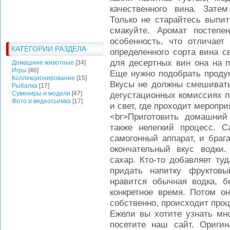
качественного вина. Зате
Только не старайтесь выпит
смакуйте. Аромат постепе
особенность, что отличает
КАТЕГОРИИ РАЗДЕЛА
определенного сорта вина с
для десертных вин она на п
Домашние животные
[34]
Игры
[46]
Еще нужно подобрать продук
Коллекционирование
[15]
Вкусы не должны смешивать
Рыбалка
[17]
Сувениры и модели
[47]
дегустационных комиссиях п
Фото и видеосьемка
[17]
и свет, где проходит меропри
<br>Приготовить домашний <
также нелегкий процесс. 
самогонный аппарат, и брага
окончательный вкус водки
сахар. Кто-то добавляет туд
придать напитку фруктов
нравится обычная водка, б
конкретное время. Потом он
собственно, происходит про
Ежели вы хотите узнать мно
посетите наш сайт. Оригин