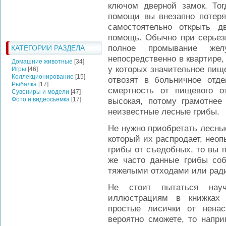
ключом дверной замок. Тог
помощи вы внезапно потеряе
самостоятельно открыть 
помощь. Обычно при серьез
полное промывание жел
КАТЕГОРИИ РАЗДЕЛА
непосредственно в квартире,
Домашние животные
[34]
у которых значительное пи
Игры
[46]
Коллекционирование
[15]
отвозят в больничное отд
Рыбалка
[17]
смертность от пищевого 
Сувениры и модели
[47]
Фото и видеосьемка
[17]
высокая, потому грамотнее
неизвестные лесные грибы.
Не нужно приобретать лесные 
который их распродает, нео
грибы от съедобных, то вы п
же часто данные грибы со
тяжелыми отходами или рад
Не стоит пытаться нау
иллюстрациям в книжках 
простые лисички от нена
вероятно сможете, то напр