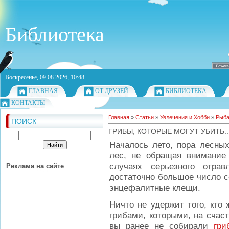
Библиотека
Воскресенье, 09.08.2026, 10:48
ГЛАВНАЯ
ОТ ДРУЗЕЙ
БИБЛИОТЕКА
КОНТАКТЫ
Главная
»
Статьи
»
Увлечения и Хобби
»
Рыба
ПОИСК
ГРИБЫ, КОТОРЫЕ МОГУТ УБИТЬ..
Началось лето, пора лесных
лес, не обращая внимание
случаях серьезного отра
Реклама на сайте
достаточно большое число с
энцефалитные клещи.
Ничто не удержит того, кто
грибами, которыми, на счаст
вы ранее не собирали
гри