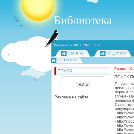
Библиотека
Воскресенье, 09.08.2026, 12:08
ГЛАВНАЯ
ОТ ДРУЗЕЙ
КОНТАКТЫ
Главная
»
Ст
ПОИСК
ПОИСК П
По данным
десять ра
первым ро
топ-менедж
Реклама на сайте
появился н
Существуе
популярные
- http://ww
- http://www
- http://stop
- http://www
- http://ww