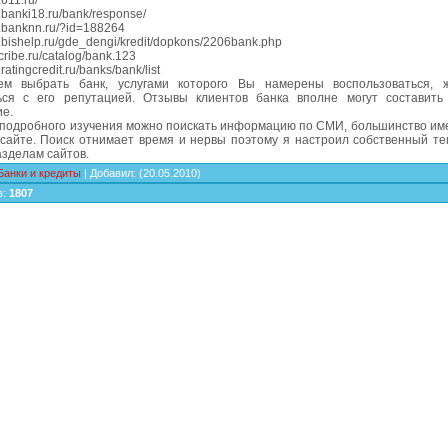
.611.ru/
w.banki18.ru/bank/response/
w.banknn.ru/?id=188264
w.bishelp.ru/gde_dengi/kredit/dopkons/2206bank.php
scribe.ru/catalog/bank.123
.ratingcredit.ru/banks/bank/list
м выбрать банк, услугами которого Вы намерены воспользоваться, 
ься с его репутацией. Отзывы клиентов банка вполне могут составить
ие.
 подробного изучения можно поискать информацию по СМИ, большинство им
 сайте. Поиск отнимает время и нервы поэтому я настроил собственный те
азделам сайтов.
Банки и кредиты
|
Добавил
:
(20.05.2010)
в
:
1807