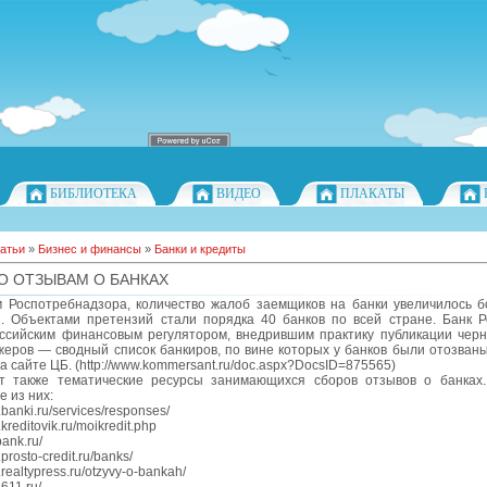
БИБЛИОТЕКА
ВИДЕО
ПЛАКАТЫ
атьи
»
Бизнес и финансы
»
Банки и кредиты
О ОТЗЫВАМ О БАНКАХ
 Роспотребнадзора, количество жалоб заемщиков на банки увеличилось б
з. Объектами претензий стали порядка 40 банков по всей стране. Банк Р
ссийским финансовым регулятором, внедрившим практику публикации черн
еров — сводный список банкиров, по вине которых у банков были отозваны
а сайте ЦБ. (http://www.kommersant.ru/doc.aspx?DocsID=875565)
т также тематические ресурсы занимающихся сборов отзывов о банках
 из них:
w.banki.ru/services/responses/
.kreditovik.ru/moikredit.php
bank.ru/
.prosto-credit.ru/banks/
w.realtypress.ru/otzyvy-o-bankah/