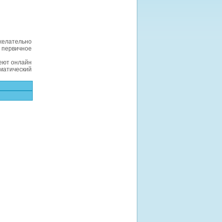
желательно
 первичное
еют онлайн
матический