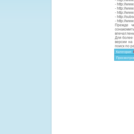
- http://www
- http://ww
- http://ww
- http://ww
- http://sub
- http://www
Прежде че
ознакомит
впечатлен
Для более
версии на
поиск по р
Категория
:
Просмотро