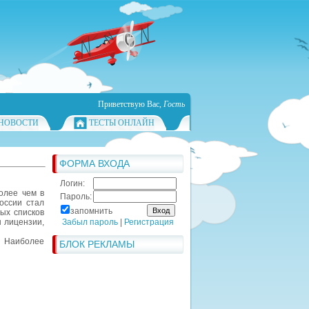
Приветствую Вас
,
Гость
НОВОСТИ
ТЕСТЫ ОНЛАЙН
ФОРМА ВХОДА
Логин:
олее чем в
Пароль:
оссии стал
запомнить
ых списков
 лицензии,
Забыл пароль
|
Регистрация
. Наиболее
БЛОК РЕКЛАМЫ