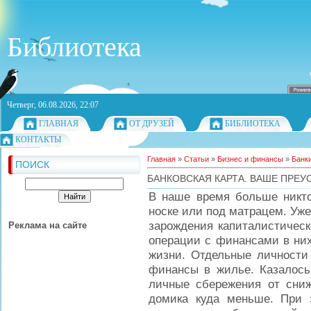
Библиотека
Четверг, 06.08.2026, 22:07
ГЛАВНАЯ
ОТ ДРУЗЕЙ
БИБЛИОТЕКА
КОНТАКТЫ
Главная
»
Статьи
»
Бизнес и финансы
»
Банки
ПОИСК
БАНКОВСКАЯ КАРТА. ВАШЕ ПРЕУ
В наше время больше никто
носке или под матрацем. Уж
зарождения капиталистическ
Реклама на сайте
операции с финансами в ни
жизни. Отдельные личности
финансы в жилье. Казалось
личные сбережения от сниж
домика куда меньше. При 