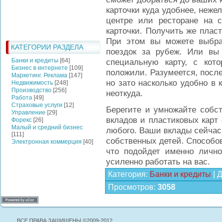
карточки куда удобнее, неж
центре или ресторане на 
карточки. Получить же пласт
При этом вы можете выбра
КАТЕГОРИИ РАЗДЕЛА
поездок за рубеж. Или вы 
Банки и кредиты
[64]
специальную карту, с кот
Бизнес в интернете
[109]
положили. Разумеется, посл
Маркетинг. Реклама
[147]
но зато насколько удобно в 
Недвижимость
[248]
Производство
[256]
неоткуда.
Работа
[49]
Страховые услуги
[12]
Берегите и умножайте собст
Управление
[29]
вкладов и пластиковых карт
Форекс
[26]
Малый и средний бизнес
любого. Ваши вклады сейчас
[111]
собственных детей. Способов
Электронная коммерция
[40]
что подойдет именно личн
усиленно работать на вас.
Категория
:
Банки и кредиты
|
Д
Просмотров
:
3058
ВСЕ ПРАВА ЗАЩИЩЕНЫ ©2009-2012