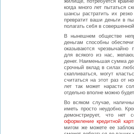
жилище, потребуется крайне
когда много лет пытаться с
шансы растратить их резко
превратит ваши деньги в пыл
полагать себя в совершенно
В нынешнем обществе неп
деньгам способны обеспечи
оказываются чрезвычайно 
для всякого из нас, жела
денег. Наименьшая сумма деп
срочный вклад в силах любо
скапливаться, могут класть
считаться на этот раз от н
лет так может нарасти со
отдельно вполне можно будет
Во всяком случае, наличн
иметь просто неудобно. Кр
демонстрирует, что нет 
оформление кредитной кар
мигом же можете ее заблок
сможет добраться до ваших 