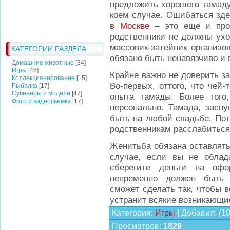
предложить хорошего тамаду, 
коем случае. Ошибаться зд
в Москве
– это еще и проб
родственники не должны ухо
массовик-затейник организ
КАТЕГОРИИ РАЗДЕЛА
обязано быть ненавязчиво и 
Домашние животные
[34]
Игры
[46]
Крайне важно не доверить з
Коллекционирование
[15]
Во-первых, оттого, что чей
Рыбалка
[17]
Сувениры и модели
[47]
опыта тамады. Более того,
Фото и видеосьемка
[17]
персонально. Тамада, засну
быть на любой свадьбе. Пот
родственникам расслабиться 
Женитьба обязана оставлять
случае, если вы не облада
сберегите деньги на офо
непременно должен быть 
сможет сделать так, чтобы 
устранит всякие возникающи
Категория
:
Игры
|
Добавил
:
(1
Просмотров
:
1829