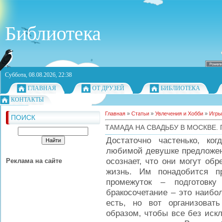
Библиотека
Суббота, 08.08.2026, 22:38
ГЛАВНАЯ
ОТ ДРУЗЕЙ
БИБЛИОТЕКА
КОНТАКТЫ
Главная
»
Статьи
»
Увлечения и Хобби
»
Игры
ПОИСК
ТАМАДА НА СВАДЬБУ В МОСКВЕ.
Достаточно частенько, ко
любимой девушке предложени
осознает, что они могут об
Реклама на сайте
жизнь. Им понадобится п
промежуток – подготовку
бракосочетание – это наибо
есть, но вот организоват
образом, чтобы все без иск