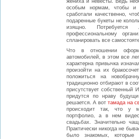
жениха и невесты. Ведь нео
особым нормам, чтобы 
сработали качественно, что
подаренные букеты не колол
изящно. Потребуется
профессиональному органи
спланировать все самостоят
Что в отношении оформ
автомобилей, в этом все ле
характерна привычка изнача
произойти на их бракосоче
положиться на новобрачн
традиционно отбирают в соо
присутствует собственный Ин
придутся по нраву будущи
решается. А вот
тамада на с
происходит так, что у ма
портфолио, а в нем виде
свадьбах. Значительно чащ
Практически никогда не быва
было знакомых, которые