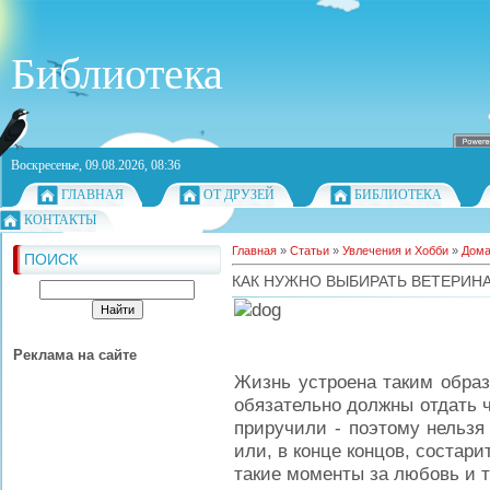
Библиотека
Воскресенье, 09.08.2026, 08:36
ГЛАВНАЯ
ОТ ДРУЗЕЙ
БИБЛИОТЕКА
КОНТАКТЫ
Главная
»
Статьи
»
Увлечения и Хобби
»
Дома
ПОИСК
КАК НУЖНО ВЫБИРАТЬ ВЕТЕРИН
Реклама на сайте
Жизнь устроена таким образ
обязательно должны отдать че
приручили - поэтому нельзя 
или, в конце концов, состари
такие моменты за любовь и т