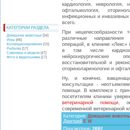
кардиология, неврология, 
офтальмология, оторинол
инфекционных и инвазивных 
всего.
КАТЕГОРИИ РАЗДЕЛА
При нецелесообразности т
Домашние животные
[34]
различные направления 
Игры
[46]
операций, в клинике «Лекс»
Коллекционирование
[15]
Рыбалка
[17]
в том числе кардиохир
Сувениры и модели
[47]
нейрохирургические о
Фото и видеосьемка
[17]
восстановительной и рекон
оториноларинологии и офтал
Ну, и конечно, вакцина
консультации - неотъемлем
помощи. В комплексе с при
посетителям клиники уверен
ветеринарной помощи
, о
современной ветеринарной к
Категория
:
Домашние животн
Дмитрий
E
W
Просмотров
:
2692