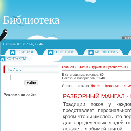
Библиотека
Пятница, 07.08.2026, 17:46
ГЛАВНАЯ
ОТ ДРУЗЕЙ
БИБЛИОТЕКА
КОНТАКТЫ
Главная
»
Статьи
»
Туризм и Путешествия
» 
ПОИСК
В категории материалов
:
60
Показано материалов
:
31-40
Сортировать по
:
Дате
·
Названию
·
Ком
Реклама на сайте
РАЗБОРНЫЙ МАНГАЛ -
Традиции покоя у каждог
представляет персонально
краям чтобы имелось что пе
для определенных людей от
лежаке с любимой книгой