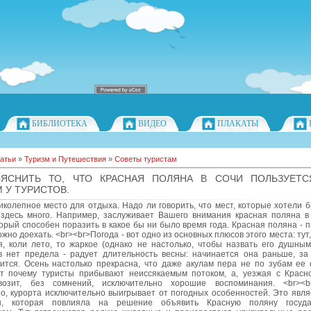
БИБЛИОТЕКА
ВИДЕО
ПЛАКАТЫ
атьи
»
Туризм и Путешествия
»
Советы туристам
ЪЯСНИТЬ ТО, ЧТО КРАСНАЯ ПОЛЯНА В СОЧИ ПОЛЬЗУЕТС
 У ТУРИСТОВ.
иколепное место для отдыха. Надо ли говорить, что мест, которые хотели 
 здесь много. Например, заслуживает Вашего внимания красная поляна в 
торый способен поразить в какое бы ни было время года. Красная поляна - пг
жно доехать. <br><br>Погода - вот одно из основных плюсов этого места: тут,
, коли лето, то жаркое (однако не настолько, чтобы назвать его душным)
в нет предела - радует длительность весны: начинается она раньше, за 
ится. Осень настолько прекрасна, что даже акулам пера не по зубам ее 
от почему туристы прибывают неиссякаемым потоком, а, уезжая с Красн
озит, без сомнений, исключительно хорошие воспоминания. <br><br
о, курорта исключительно выигрывает от погодных особенностей. Это явля
н, которая повлияла на решение объявить Красную поляну госуда