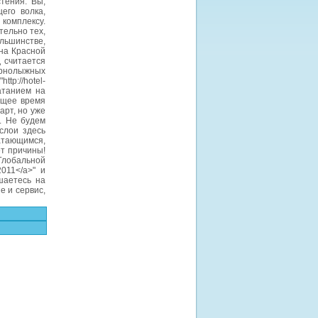
тения. Вы,
его волка,
комплексу.
тельно тех,
ольшинстве,
на Красной
 считается
орнолыжных
//hotel-
катанием на
ящее время
арт, но уже
. Не будем
слои здесь
атающимся,
ет причины!
 Глобальной
2011</a>" и
шаетесь на
е и сервис,