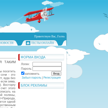
Приветствую Вас
,
Гость
НОВОСТИ
ТЕСТЫ ОНЛАЙН
ФОРМА ВХОДА
Я ТАКИМ
Логин:
Пароль:
бы посетить
запомнить
сочи - это
Забыл пароль
|
Регистрация
т, куда без
 если зима,
. Восторгу
БЛОК РЕКЛАМЫ
счет этого
описать на
ой поляны,
>Природа,
ется одной
рственным