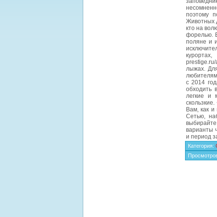
заповедни
несомненн
поэтому п
Животных д
кто на вол
форелью. Е
поляне и 
исключите
курортах
prestige.r
лыжах. Дл
любителям 
с 2014 го
обходить 
легкие и 
скользкие.
Вам, как и
Сетью, наб
выбирайте
варианты ч
и период з
Категория
:
Просмотро