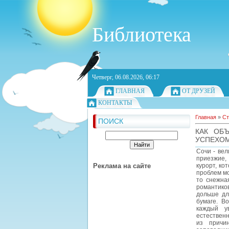
Библиотека
Четверг, 06.08.2026, 06:17
ГЛАВНАЯ
ОТ ДРУЗЕЙ
КОНТАКТЫ
Главная
»
Ст
ПОИСК
КАК ОБ
УСПЕХОМ
Сочи - вел
приезжие,
Реклама на сайте
курорт, ко
проблем мо
то снежная
романтико
дольше дл
бумаге. В
каждый ув
естественн
из причи