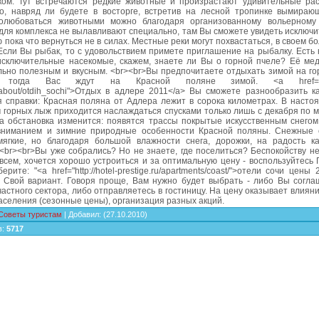
ком. Тут встречаются редкие животные и произрастают удивительные рас
о, навряд ли будете в восторге, встретив на лесной тропинке вымирающ
олюбоваться животными можно благодаря организованному вольерному 
ля комплекса не вылавливают специально, там Вы сможете увидеть исключи
ю пока что вернуться не в силах. Местные реки могут похвастаться, в своем б
сли Вы рыбак, то с удовольствием примете приглашение на рыбалку. Есть 
исключительные насекомые, скажем, знаете ли Вы о горной пчеле? Её мед
льно полезным и вкусным. <br><br>Вы предпочитаете отдыхать зимой на г
, тогда Вас ждут на Красной поляне зимой. <a href="http:
u/about/otdih_sochi">Отдых в адлере 2011</a> Вы сможете разнообразить 
я справки: Красная поляна от Адлера лежит в сорока километрах. В насто
горных лыж приходится наслаждаться спусками только лишь с декабря по м
да обстановка изменится: появятся трассы покрытые искусственным снегом
вниманием и зимние природные особенности Красной поляны. Снежные 
мягкие, но благодаря большой влажности снега, дорожки, на радость к
 <br><br>Вы уже собрались? Но не знаете, где поселиться? Беспокойству н
 всем, хочется хорошо устроиться и за оптимальную цену - воспользуйтесь
ерите: "<a href="http://hotel-prestige.ru/apartments/coast/">отели сочи цены 
 Свой вариант. Говоря проще, Вам нужно будет выбрать - либо Вы согла
астного сектора, либо отправляетесь в гостиницу. На цену оказывает влияни
аселения (сезонные цены), организация разных акций.
Советы туристам
|
Добавил
:
(27.10.2010)
в
:
5717