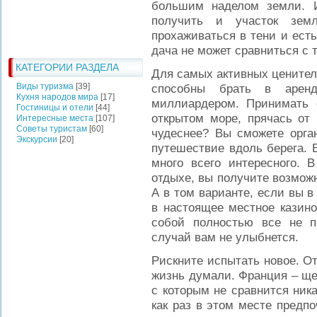
большим наделом земли. 
получить и участок зем
прохаживаться в тени и есть
дача не может сравниться с 
КАТЕГОРИИ РАЗДЕЛА
Для самых активных ценител
Виды туризма
[39]
способны брать в арен
Кухня народов мира
[17]
миллиардером. Принимать 
Гостиницы и отели
[44]
открытом море, прячась от 
Интересные места
[107]
Советы туристам
[60]
чудеснее? Вы сможете орга
Экскурсии
[20]
путешествие вдоль берега. 
много всего интересного. 
отдыхе, вы получите возмож
А в том варианте, если вы в
в настоящее местное казино
собой полностью все не п
случай вам не улыбнется.
Рискните испытать новое. От
жизнь думали. Франция – щед
с которым не сравнится ник
как раз в этом месте предп