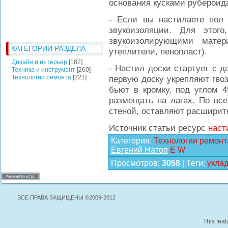
основания кусками рубероид
- Если вы настилаете пол 
звукоизоляции. Для этого
звукоизолирующими матер
КАТЕГОРИИ РАЗДЕЛА
утеплители, пенопласт).
Дизайн и интерьер
[187]
- Настил доски стартует с 
Техника и инструмент
[260]
Технологии ремонта
[221]
первую доску укрепляют гвоз
бьют в кромку, под углом 4
размещать на лагах. По вс
стеной, оставляют расширит
Источник статьи ресурс
наст
Категория
:
Технологии ремонт
Евгений Натоп
E
W
Просмотров
:
3058
|
Теги
:
уклад
ВСЕ ПРАВА ЗАЩИЩЕНЫ ©2009-2012
This feat