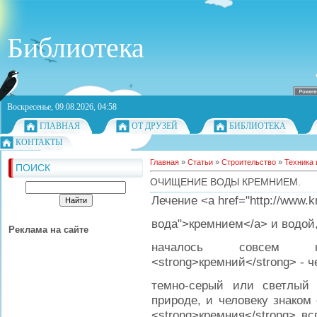
Библиотека
Воскресенье, 09.08.2026, 04:58
ГЛАВНАЯ
ОТ ДРУЗЕЙ
БИБЛИОТЕКА
КОНТАКТЫ
Главная
»
Статьи
»
Строительство
»
Техника 
ПОИСК
ОЧИЩЕНИЕ ВОДЫ КРЕМНИЕМ.
Лечение <a href="http://www.k
вода">кремнием</a> и водой
Реклама на сайте
началось совсем н
<strong>кремний</strong> - ч
темно-серый или светлый 
природе, и человеку знаком
<strong>кремния</strong> в