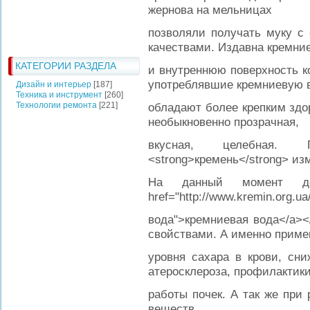
жернова на мельницах
позволяли получать муку с
качествами. Издавна кремни
КАТЕГОРИИ РАЗДЕЛА
и внутреннюю поверхность ко
употреблявшие кремниевую в
Дизайн и интерьер
[187]
Техника и инструмент
[260]
Технологии ремонта
[221]
обладают более крепким здо
необыкновенно прозрачная,
вкусная, целебная.
<strong>кремень</strong> из
На данный момент дос
href="http://www.kremin.org.ua
вода">кремниевая вода</a><
свойствами. А именно приме
уровня сахара в крови, сни
атеросклероза, профилактик
работы почек. А так же при
веществ.