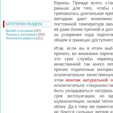
Европы. Прежде всего, ст
раньше для того, чтобы 
требовалось длительное преб
методики дают возможнос
постоянной температуре око
КАТЕГОРИИ РАЗДЕЛА
её даже более прочной и дол
Дизайн и интерьер
[187]
за ускорения хода подгото
Техника и инструмент
[260]
Технологии ремонта
[221]
общем в границах доступного
Итак, если вы в итоге выб
принять во внимание парочк
это срок службы черепи
качественной так много ле
прочие отделочные матери
исключительно качественну
этом
монтаж натуральной 
исключительно специалистам
быть укладываться натуральн
срок эксплуатации, но в
шумоизоляция, низкая тепло
облик. Да к тому же грамот
не боится сильных ветров и