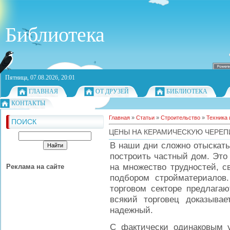
Библиотека
Пятница, 07.08.2026, 20:01
ГЛАВНАЯ
ОТ ДРУЗЕЙ
БИБЛИОТЕКА
КОНТАКТЫ
Главная
»
Статьи
»
Строительство
»
Техника 
ПОИСК
ЦЕНЫ НА КЕРАМИЧЕСКУЮ ЧЕРЕП
В наши дни сложно отыскать
построить частный дом. Это
на множество трудностей, св
Реклама на сайте
подбором стройматериалов.
торговом секторе предлага
всякий торговец доказывае
надежный.
С фактически одинаковым 