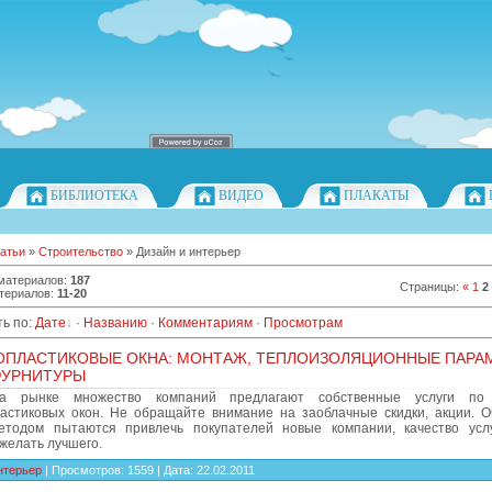
БИБЛИОТЕКА
ВИДЕО
ПЛАКАТЫ
атьи
»
Строительство
» Дизайн и интерьер
 материалов
:
187
Страницы
:
«
1
2
териалов
:
11-20
ь по
:
Дате
·
Названию
·
Комментариям
·
Просмотрам
ОПЛАСТИКОВЫЕ ОКНА: МОНТАЖ, ТЕПЛОИЗОЛЯЦИОННЫЕ ПАРА
ФУРНИТУРЫ
а рынке множество компаний предлагают собственные услуги по 
астиковых окон. Не обращайте внимание на заоблачные скидки, акции. О
тодом пытаются привлечь покупателей новые компании, качество усл
желать лучшего.
нтерьер
|
Просмотров:
1559
|
Дата:
22.02.2011