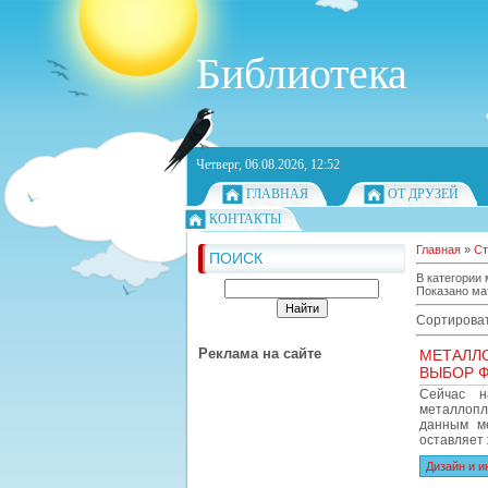
Библиотека
Четверг, 06.08.2026, 12:52
ГЛАВНАЯ
ОТ ДРУЗЕЙ
КОНТАКТЫ
Главная
»
Ст
ПОИСК
В категории
Показано ма
Сортироват
Реклама на сайте
МЕТАЛЛ
ВЫБОР 
Сейчас н
металлопл
данным ме
оставляет 
Дизайн и и