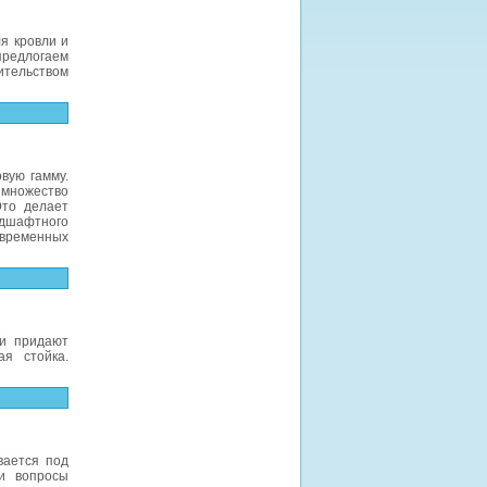
я кровли и
редлогаем
ительством
вую гамму.
 множество
Это делает
ндшафтного
овременных
ки придают
я стойка.
вается под
и вопросы