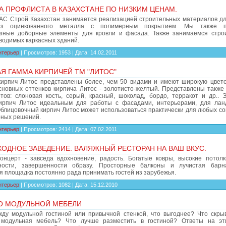
 ПРОФЛИСТА В КАЗАХСТАНЕ ПО НИЗКИМ ЦЕНАМ.
АС Строй Казахстан занимается реализацией строительных материалов дл
з оцинкованного металла с полимерным покрытием. Мы также п
зные доборные элементы для кровли и фасада. Также занимаемся стро
водимых каркасных зданий.
нтерьер
|
Просмотров:
1953
|
Дата:
14.02.2011
Я ГАММА КИРПИЧЕЙ ТМ "ЛИТОС"
кирпич Литос представлены более, чем 50 видами и имеют широкую цвето
сновных оттенков кирпича Литос - золотисто-желтый. Представлены также
етов: слоновая кость, серый, красный, шоколад, бордо, терракот и др.. 
ирпич Литос идеальным для работы с фасадами, интерьерами, для ла
Облицовочный кирпич Литос может использоваться практически для любых с
рных решений.
нтерьер
|
Просмотров:
2414
|
Дата:
07.02.2011
ОДНОЕ ЗАВЕДЕНИЕ. ВАЛЯЖНЫЙ РЕСТОРАН НА ВАШ ВКУС.
онцерт - завседа вдохновение, радость. Богатые ковры, высокие потол
ности, завершенности образу. Просторные балконы и лучистая барна
я площадка постоянно рада принимать гостей из зарубежья.
нтерьер
|
Просмотров:
1082
|
Дата:
15.12.2010
О МОДУЛЬНОЙ МЕБЕЛИ
ду модульной гостиной или привычной стенкой, что выгоднее? Что скры
 модульная мебель? Что лучше разместить в гостиной? Ответы на эт