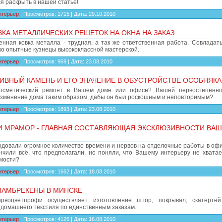
я раскрыть в нашей статье!
нтерьер
|
Просмотров:
1715
|
Дата:
29.10.2010
КА МЕТАЛЛИЧЕСКИХ РЕШЕТОК НА ОКНА НА ЗАКАЗ
енная ковка металла - трудная, а так же ответственная работа. Совладать
ко опытные кузнецы высококлассной мастерской.
нтерьер
|
Просмотров:
969
|
Дата:
23.08.2010
ИВНЫЙ КАМЕНЬ И ЕГО ЗНАЧЕНИЕ В ОБУСТРОЙСТВЕ ОСОБНЯКА
косметический ремонт в Вашем доме или офисе? Вашей первостепенно
изменение дома таким образом, дабы он был роскошным и неповторимым?
нтерьер
|
Просмотров:
1893
|
Дата:
23.08.2010
И МРАМОР - ГЛАВНАЯ СОСТАВЛЯЮЩАЯ ЭКСКЛЮЗИВНОСТИ ВА
одовали огромное количество времени и нервов на отделочные работы в офис
ончили всё, что предполагали, но поняли, что Вашему интерьеру не хватае
мости?
нтерьер
|
Просмотров:
1662
|
Дата:
18.08.2010
ЛАМБРЕКЕНЫ В МИНСКЕ
рвоцветпрофи осуществляет изготовление штор, покрывал, скатертей
 домашнего текстиля по единственным заказам.
нтерьер
|
Просмотров:
4126
|
Дата:
16.08.2010