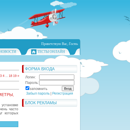
Приветствую Вас
,
Гость
НОВОСТИ
ТЕСТЫ ОНЛАЙН
ФОРМА ВХОДА
3
4
...
18
19
»
Логин:
Пароль:
запомнить
Забыл пароль
|
Регистрация
МЕТРЫ,
БЛОК РЕКЛАМЫ
установке
чень часто
уг которых