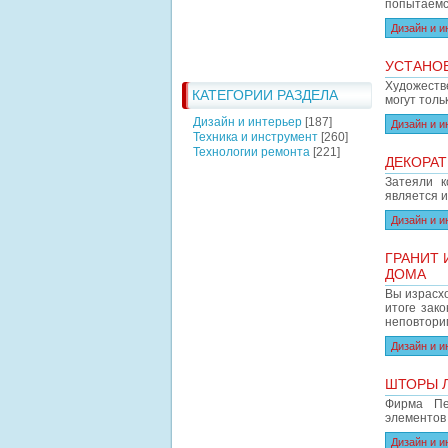
попытаемс
Дизайн и и
УСТАНОВ
Художеств
КАТЕГОРИИ РАЗДЕЛА
могут толь
Дизайн и интерьер
[187]
Дизайн и и
Техника и инструмент
[260]
Технологии ремонта
[221]
ДЕКОРАТ
Затеяли 
является 
Дизайн и и
ГРАНИТ 
ДОМА
Вы израсх
итоге зак
неповтори
Дизайн и и
ШТОРЫ 
Фирма Пе
элементов
Дизайн и и