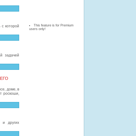
This feature is for Premium
 с которой
users only!
й задачей
ШЕГО
е, доме, в
т роскоши,
 и других