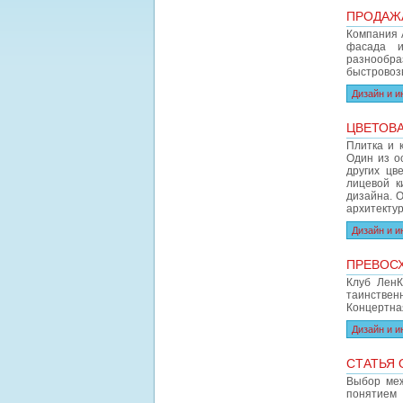
ПРОДАЖА
Компания 
фасада и
разнообра
быстровоз
Дизайн и и
ЦВЕТОВА
Плитка и 
Один из о
других цв
лицевой к
дизайна. 
архитекту
Дизайн и и
ПРЕВОСХ
Клуб ЛенК
таинствен
Концертна
Дизайн и и
СТАТЬЯ 
Выбор меж
понятием