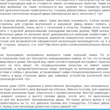
ских дверей. Поэтому выбирая дверь пообщайтесь с консультантом на пре
верей подходящих вам по стоимости, имеют оптимальные свойства. Также р
свое внимание на такие особенности как: наличие по периметру желе
лей (дополнительная герметичность), толщину декоративных накладок (уме
утреннее наполнение входной двери (минеральная вата, пенопласт). </p>
я отделка входной двери имеет также весомую значимость. Сейчас возм
териалы для отделки внутренней и наружной. Дверь можно оклеить 
 (винилискожей), очень часто с теснением и печатью. Помимо этого, желе
лать с отделкой декоративными накладками массива дерева, МДФ шпона
 Железные двери по желанию могут декорироваться коваными элементами, с
том из сверхпрочного материала, вариантов невероятное количество - все
тазии или возможностей оформителей организации-производителя, ну, и р
 стороны вопроса (<a href="http://dveri-grifon.com/bronedvery/massiv-dere
 </p>
рая бронедвери, непременно выберите также хороший замок. По ут
 к сожалению пока нет абсолютно невскрываемых замков, из тех, что устана
вартирах и домах. Матерый вор, имея соответствующий инструмент, практи
кроет за пять минут. Но злоумышленники зачастую не имеют нужно
нализма, а предусмотрительные люди, прячущие за железными дверьми 
стями и сейфы с деньгами, устанавливают замки специализированного назн
ставить в вашу стальную дверь два замковых устройства различной конс
производителей. </p>
лению даже 100% надежная и качественная бронедверь, при неправильно
 не будет выполнять свои функции как обязана. Именно поэтому, для надежн
илучшим решением будет обратиться к профессионалам. Мастер-замерщик 
 измерит ширину и высоту проема двери, после чего, по выясненны
но для вас выполнят бронированную дверь. Не нужно делать выбор в ст
 ориентируясь на то, что дверные проемы все стандартны. Готовые двери,
, перед этим произведя демонтаж старых дверей.</p>