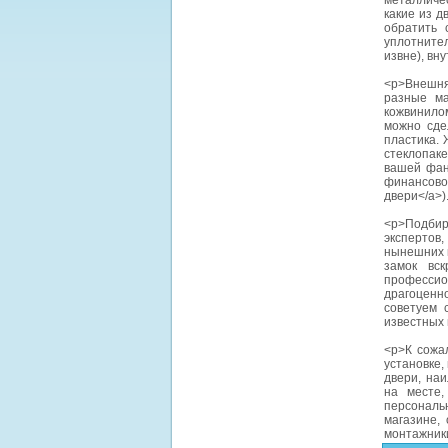
металличе
какие из д
обратить 
уплотните
извне), вн
<p>Внешня
разные ма
кожвинилом
можно сде
пластика.
стеклопаке
вашей фан
финансовой
двери</a>).
<p>Подби
экспертов,
нынешних к
замок вс
профессио
драгоценно
советуем 
известных 
<p>К сожа
установке,
двери, на
на месте,
персональ
магазине,
монтажники