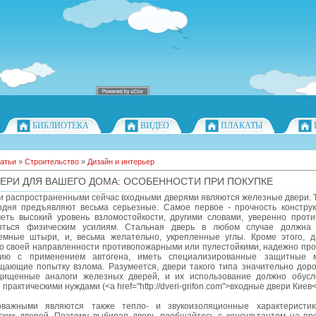
БИБЛИОТЕКА
ВИДЕО
ПЛАКАТЫ
атьи
»
Строительство
»
Дизайн и интерьер
ЕРИ ДЛЯ ВАШЕГО ДОМА: ОСОБЕННОСТИ ПРИ ПОКУПКЕ
 распространенными cейчас входными дверями являются железные двери. 
годня предъявляют весьма серьезные. Самое первое - прочность конструк
еть высокий уровень взломостойкости, другими словами, уверенно проти
яться физическим усилиям. Стальная дверь в любом случае должна 
емные штыри, и, весьма желательно, укрепленные углы. Кроме этого, д
по своей направленности противопожарными или пулестойкими, надежно про
нию с применением автогена, иметь специализированные защитные м
щающие попытку взлома. Разумеется, двери такого типа значительно дор
ищенные аналоги железных дверей, и их использование должно обусл
практическими нуждами (<a href="http://dveri-grifon.com">входные двери Киев</
важными являются также тепло- и звукоизоляционные характеристик