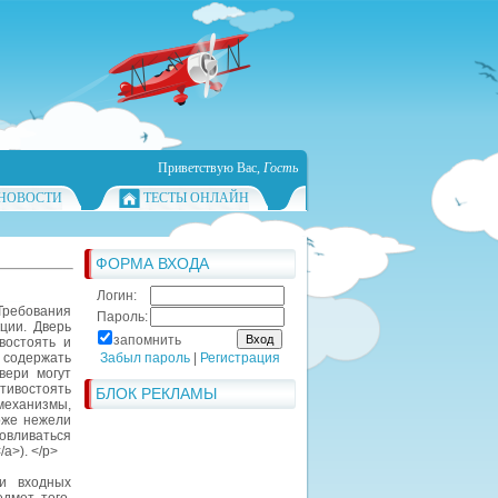
Приветствую Вас
,
Гость
НОВОСТИ
ТЕСТЫ ОНЛАЙН
ФОРМА ВХОДА
Логин:
Требования
Пароль:
ции. Дверь
запомнить
востоять и
содержать
Забыл пароль
|
Регистрация
вери могут
тивостоять
БЛОК РЕКЛАМЫ
еханизмы,
оже нежели
овливаться
a>). </p>
и входных