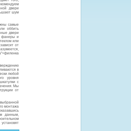
дмет того,
екомендуем
зной двери
ньшают шум
ожны самые
или оббить
зные двери
, фанеры и
теклом или
 зависит от
азумеется,
va">филенка
верждению
вливаются в
чески любой
го уровня
шкатулки с
ачения. Мы
трукции от
 выбранной
ого монтажа
оказавшись
м данным,
роительном
 установят