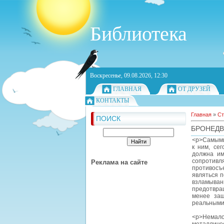
Библиотека
Воскресенье, 09.08.2026, 12:30
ГЛАВНАЯ
ОТ ДРУЗЕЙ
КОНТАКТЫ
Главная
»
Ст
ПОИСК
БРОНЕДВ
<p>Самыми
к ним, се
должна им
сопротивл
Реклама на сайте
противосъ
являться 
взламыва
предотвра
менее защ
реальными 
<p>Немало