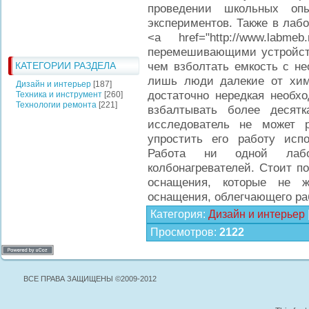
проведении школьных оп
экспериментов. Также в лаб
<a href="http://www.labme
перемешивающими устройств
чем взболтать емкость с не
КАТЕГОРИИ РАЗДЕЛА
лишь люди далекие от хим
Дизайн и интерьер
[187]
достаточно нередкая необх
Техника и инструмент
[260]
Технологии ремонта
[221]
взбалтывать более десят
исследователь не может 
упростить его работу исп
Работа ни одной лаб
колбонагревателей. Стоит п
оснащения, которые не ж
оснащения, облегчающего ра
Категория
:
Дизайн и интерьер
Просмотров
:
2122
ВСЕ ПРАВА ЗАЩИЩЕНЫ ©2009-2012