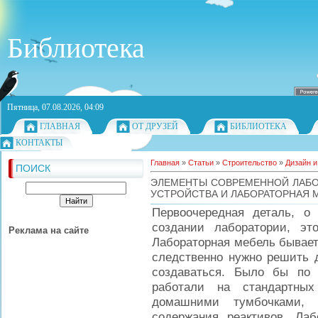
Библиотека
Пятница, 07.08.2026, 04:09
ГЛАВНАЯ
ОТ ДРУЗЕЙ
БИБЛИОТЕКА
КОНТАКТЫ
Главная
»
Статьи
»
Строительство
»
Дизайн и
ПОИСК
ЭЛЕМЕНТЫ СОВРЕМЕННОЙ ЛАБО
УСТРОЙСТВА И ЛАБОРАТОРНАЯ 
Первоочередная деталь, о
создании лаборатории, эт
Реклама на сайте
Лабораторная мебель бывает
следственно нужно решить д
создаваться. Было бы по
работали на стандартных
домашними тумбочками,
содержания реактивов. Ла