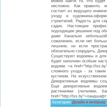
можно найти то, что будет
несложно. Как правило, 
состоит из ведущего инжене
уходу и художника-оформ
строителей. Радость для с
садик. Настоящие профе
подходящее решение под обо
даже банально небольшо
сожалению, если нет большо
лишним, но если простра
обязательно соорудить. Дек
Существуют водоемы и для 
будет наполнен особым наст
водоем. <a href="http://lss
сложного ухода - за таким
кустиком. На искусственном
Декоративные водоемы соз
Еще декоративные водое
растениями (лилиями, б
href="http://lss.by">ландшаф
Категория
:
Дизайн и интерьер