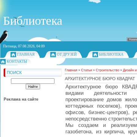
Библиотека
Пятница, 07.08.2026, 04:09
ГЛАВНАЯ
ОТ ДРУЗЕЙ
БИБЛИОТЕКА
КОНТАКТЫ
Главная
»
Статьи
»
Строительство
»
Дизайн и
ПОИСК
АРХИТЕКТУРНОЕ БЮРО КВАДРАТ
Архитектурное бюро КВАД
видами деятельности а
проектирование домов жило
Реклама на сайте
коттеджных поселков), прое
офисов, бизнес-центров), р
непосредственно строительст
Мы создаем и реализуем
газобетона, из кирпича, кр