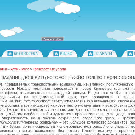
БИБЛИОТЕКА
ВИДЕО
ПЛАКАТЫ
атьи
»
Авто и Мото
»
Транспортные услуги
: ЗАДАНИЕ, ДОВЕРИТЬ КОТОРОЕ НУЖНО ТОЛЬКО ПРОФЕССИО
уг, предлагаемых транспортными компаниями, неизменной популярностью 
ереезд. Немало компаний переезжает в новые бизнес-центры или пр
ые офисы, отказываясь от невыгодной аренды. И для того чтобы не ост
редприятия на продолжительный срок, они обращаются к профес
им <a href="http://www.tkvvg.ru">грузоперевозки объявления</a>, способ
ки доставить все имущество на новое место эксплуатации и возобновить хо
ть. Однако в отличие от квартирного или дачного переезда, перевозка со
ет целый ряд особенностей и нуждается в профессиональном подходе, гар
 оперативность, но и полную сохранность вверенного груза. • Прежде
://www.tkvvg.ru">переезд офиса</a> – это большое количество документов, 
тных бумажных или современных электронных носителях. И очень важно, чт
авлены на место назначения без потерь. Именно поэтому в процесс