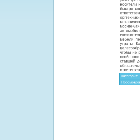
участвуют 
носители и
быстро сн
ответствен
оргтехник
механическ
москве</a
автомобил
сложнотех
мебели, пе
утраты. К
целесообр
чтобы не 
особеннос
ставшей д
обязатель
ответствен
Категория
:
Просмотро