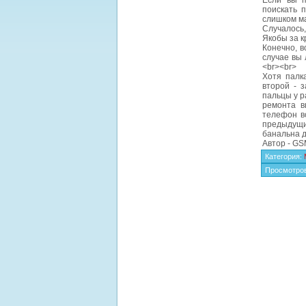
Если вы п
поискать п
слишком ма
Случалось,
Якобы за к
Конечно, в
случае вы 
<br><br>
Хотя палк
второй - з
пальцы у р
ремонта в
телефон во
предыдущи
банальна д
Автор - G
Категория
:
Просмотро