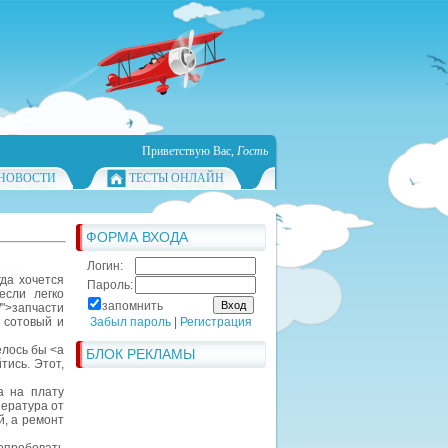
Приветствую Вас
,
Гость
НОВОСТИ
ТЕСТЫ ОНЛАЙН
ФОРМА ВХОДА
Логин:
да хочется
Пароль:
если легко
запомнить
">запчасти
 сотовый и
Забыл пароль
|
Регистрация
елось бы <a
БЛОК РЕКЛАМЫ
тись. Этот,
а на плату
пература от
й, а ремонт