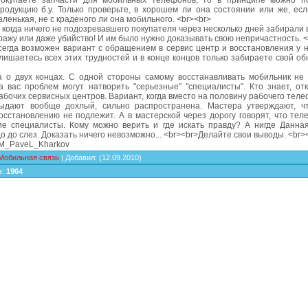
окупаете запчасти для мобильных телефонов, то в принципе можно п
родукцию б.у. Только проверьте, в хорошем ли она состоянии или же, есл
ленькая, не с краденого ли она мобильного. <br><br>
 когда ничего не подозревавшего покупателя через несколько дней забирали 
ражу или даже убийство! И им было нужно доказывать свою непричастность. <
сегда возможен вариант с обращением в сервис центр и восстановления у н
лишаетесь всех этих трудностей и в конце концов только забираете свой о
а о двух концах. С одной стороны самому восстанавливать мобильник не 
а вас проблем могут натворить "серьезные" "специалисты". Кто знает, от
абочих сервисных центров. Вариант, когда вместо на половину рабочего тел
ыдают вообще дохлый, сильно распространена. Мастера утверждают, ч
сстановлению не подлежит. А в мастерской через дорогу говорят, что тел
е специалисты. Кому можно верить и где искать правду? А нигде Данна
о до слез. Доказать ничего невозможно... <br><br>Делайте свои выводы. <br>
SM_PaveL_Kharkov
Мобильная связь
|
Добавил
:
(12.09.2010)
в
:
1964