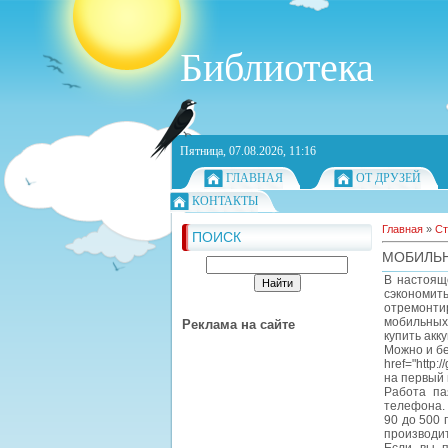
Библиотека
Пятница, 07.08.2026, 11:16
ГЛАВНАЯ
ОТ ДРУЗЕЙ
КОНТАКТЫ
Главная
»
Ст
ПОИСК
МОБИЛЬ
В настоящ
сэкономит
отремонти
мобильных
Реклама на сайте
купить акк
Можно и бе
href="http
на первый 
Работа па
телефона. 
90 до 500 
производит