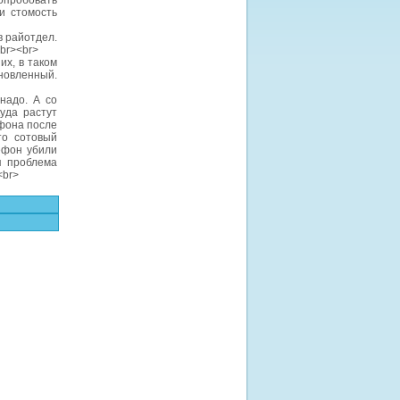
опробовать
и стомость
в райотдел.
br><br>
их, в таком
бновленный.
надо. А со
куда растут
ефона после
то сотовый
ефон убили
я проблема
<br>