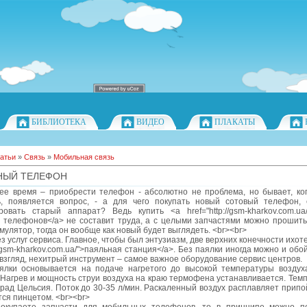
БИБЛИОТЕКА
ВИДЕО
ПЛАКАТЫ
атьи
»
Связь
»
Мобильная связь
НЫЙ ТЕЛЕФОН
ее время – приобрести телефон - абсолютно не проблема, но бывает, ког
ь, появляется вопрос, - а для чего покупать новый сотовый телефон, 
ровать старый аппарат? Ведь купить <a href="http://gsm-kharkov.com.ua/
 телефонов</a> не составит труда, а с целыми запчастями можно прошить
умулятор, тогда он вообще как новый будет выглядеть. <br><br>
з услуг сервиса. Главное, чтобы был энтузиазм, две верхних конечности ихот
://gsm-kharkov.com.ua/">паяльная станция</a>. Без паялки иногда можно и обой
взгляд, нехитрый инструмент – самое важное оборудование сервис центров.
ялки основывается на подаче нагретого до высокой температуры воздух
Нагрев и мощность струи воздуха на краю термофена устанавливается. Тем
град Цельсия. Поток до 30-35 л/мин. Раскаленный воздух расплавляет припо
ся пинцетом. <br><br>