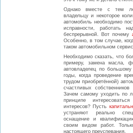
Однако вместе с тем ле
владельцу и некоторое коли
автомобиль необходимо пост
исправности, работать н
беспрерывной. Вот почему
Особенно, в том случае, ко
таком автомобильном сервис
Необходимо сказать, что бо
примеру, замена масла, ф
автовладелец по большому 
годы, когда проведение вр
трудом приобретённой) авт
счастливых собственников 
Зачем самому уходить по ло
принципе интересоватьс
интересов? Пусть
капиталь
устраняют реально спе
оснащение и квалификаци
своим видом работ. Толь
настоящего преуспевания.