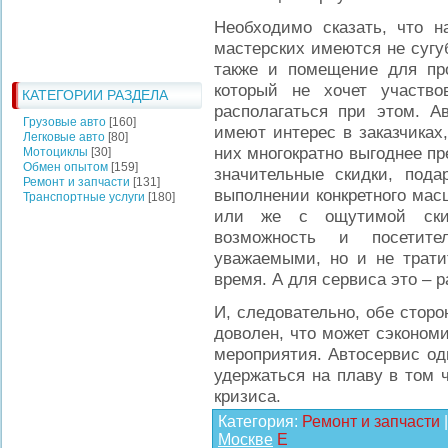
Необходимо сказать, что 
мастерских имеются не сугу
также и помещение для про
который не хочет участво
КАТЕГОРИИ РАЗДЕЛА
располагаться при этом. А
Грузовые авто
[160]
имеют интерес в заказчиках
Легковые авто
[80]
них многократно выгоднее пр
Мотоциклы
[30]
Обмен опытом
[159]
значительные скидки, пода
Ремонт и запчасти
[131]
выполнении конкретного ма
Транспортные услуги
[180]
или же с ощутимой ски
возможность и посетит
уважаемыми, но и не тратит
время. А для сервиса это – р
И, следовательно, обе стор
доволен, что может сэконом
мероприятия. Автосервис од
удержаться на плаву в том 
кризиса.
Категория
:
Ремонт и запчасти
Москве
E