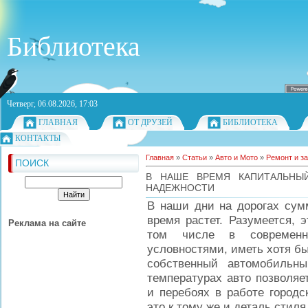
Библиотека
Четверг, 06.08.2026, 17:03
ГЛАВНАЯ
ОТ ДРУЗЕЙ
БИБЛИОТЕКА
КОНТАКТЫ
Главная
»
Статьи
»
Авто и Мото
»
Ремонт и з
ПОИСК
В НАШЕ ВРЕМЯ КАПИТАЛЬНЫЙ
НАДЕЖНОСТИ
В наши дни на дорогах сумм
время растет. Разумеется, 
Реклама на сайте
том числе в современн
условностями, иметь хотя бы
собственный автомобильн
температурах авто позволяе
и перебоях в работе городс
это к тому же и деталь стиля