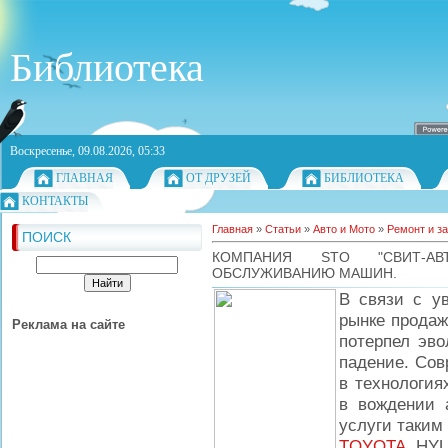
Библиотека
Воскресенье, 09.08.2026, 05:33
ГЛАВНАЯ
ОТ ДРУЗЕЙ
БИБЛИОТЕКА
КОНТАКТЫ
Главная
»
Статьи
»
Авто и Мото
»
Ремонт и з
ПОИСК
КОМПАНИЯ STO "СВИТ-А
ОБСЛУЖИВАНИЮ МАШИН.
В связи с у
рынке продаж
Реклама на сайте
потерпел эв
падение. Сов
в технология
в вождении 
услуги таким
TOYOTA
, HY