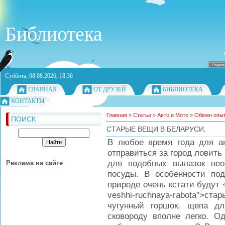
Библиотека
Суббота, 08.08.2026, 18:36
ГЛАВНАЯ
ОТ ДРУЗЕЙ
БИБЛИОТЕКА
КОНТАКТЫ
Главная
»
Статьи
»
Авто и Мото
»
Обмен опы
ПОИСК
СТАРЫЕ ВЕЩИ В БЕЛАРУСИ.
В любое время года для а
отправиться за город ловит
для подобных вылазок не
Реклама на сайте
посуды. В особенности под
природе очень кстати будут <a 
veshhi-ruchnaya-rabota">с
чугунный горшок, щепа дл
сковороду вполне легко. Од