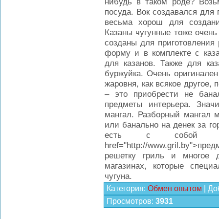
нибудь в таком роде? Возьм
посуда. Вок создавался для 
весьма хорош для создан
Казаны чугунные тоже очень
созданы для приготовления
форму и в комплекте с каз
для казанов. Также для ка
буржуйка. Очень оригинален
жаровня, как всякое другое, 
– это приобрести не бана
предметы интерьера. Знач
мангал. Разборный мангал м
или банально на денек за го
есть с собой ре
href="http://www.gril.by">
решетку гриль и многое 
магазинах, которые специ
чугуна.
Категория
:
Обмен опытом
|
До
Просмотров
:
3931