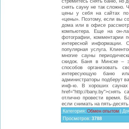
стремитесь снять баню, но до
снять сауну не так сложно.
цены у себя на сайтах по
«цены». Поэтому, если вы с
дома или в офисе рассмотр
компьютера. Еще на он-ла
фотографии, комментарии п
интересной информации. 
популярная услуга. Клиенто
многие сауны периодичес
скидок. Баня в Минске – 
способов организовать с
интересующую баню ил
администраторы подберут ва
инф-ю. В хороших саунах 
href="http://bany.by">снять
отлично провести время. Б
если снимать на пять-десять
Категория
:
Обмен опытом
|
До
Просмотров
:
3788