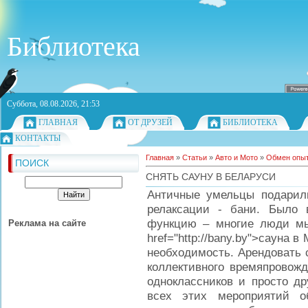
Библиотека
Суббота, 08.08.2026, 21:53
ГЛАВНАЯ
ОТ ДРУЗЕЙ
БИБЛИОТЕКА
КОНТАКТЫ
Главная
»
Статьи
»
Авто и Мото
»
Обмен опы
ПОИСК
СНЯТЬ САУНУ В БЕЛАРУСИ
Античные умельцы подарил
релаксации - бани. Было 
функцию – многие люди мыл
Реклама на сайте
href="http://bany.by">сауна 
необходимость. Арендовать 
коллективного времяпровожд
одноклассников и просто др
всех этих мероприятий о