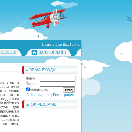
Приветствую Вас
,
Гость
НОВОСТИ
ТЕСТЫ ОНЛАЙН
ФОРМА ВХОДА
.
Логин:
При этом и
Пароль:
достаточно
запомнить
ается жизнь
ны – это в
Забыл пароль
|
Регистрация
 поддаться
да пойти со
БЛОК РЕКЛАМЫ
естом для
проблемам
юди, кто их
я солидным
 все темы,