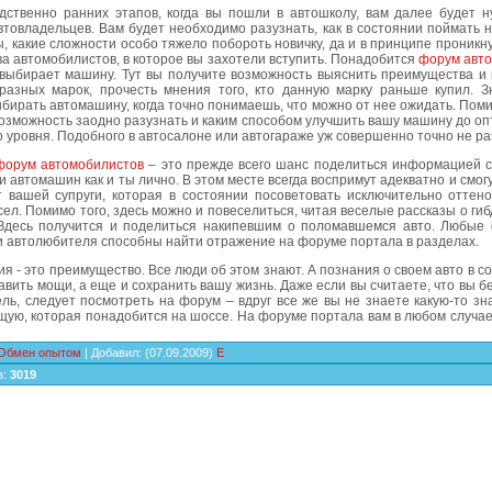
дственно ранних этапов, когда вы пошли в автошколу, вам далее будет н
товладельцев. Вам будет необходимо разузнать, как в состоянии поймать 
, какие сложности особо тяжело побороть новичку, да и в принципе проникн
а автомобилистов, в которое вы захотели вступить. Понадобится
форум авт
 выбирает машину. Тут вы получите возможность выяснить преимущества и 
разных марок, прочесть мнения того, кто данную марку раньше купил. З
бирать автомашину, когда точно понимаешь, что можно от нее ожидать. Поми
озможность заодно разузнать и каким способом улучшить вашу машину до о
 уровня. Подобного в автосалоне или автогараже уж совершенно точно не р
форум автомобилистов
– это прежде всего шанс поделиться информацией с
 автомашин как и ты лично. В этом месте всегда воспримут адекватно и смогу
т вашей супруги, которая в состоянии посоветовать исключительно оттено
сел. Помимо того, здесь можно и повеселиться, читая веселые рассказы о ги
 Здесь получится и поделиться накипевшим о поломавшемся авто. Любые
и автолюбителя способны найти отражение на форуме портала в разделах.
 - это преимущество. Все люди об этом знают. А познания о своем авто в с
авить мощи, а еще и сохранить вашу жизнь. Даже если вы считаете, что вы 
ль, следует посмотреть на форум – вдруг все же вы не знаете какую-то з
ую, которая понадобится на шоссе. На форуме портала вам в любом случае
Обмен опытом
|
Добавил
:
(07.09.2009)
E
в
:
3019