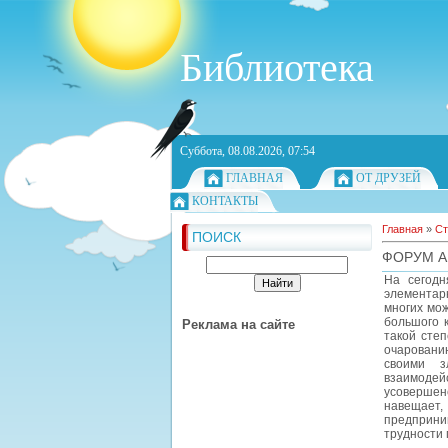
Библиотека
Суббота, 08.08.2026, 07:54
ГЛАВНАЯ
ОТ ДРУЗЕЙ
КОНТАКТЫ
Главная
»
Ст
ПОИСК
ФОРУМ А
На сегодн
элементар
многих мож
большого 
Реклама на сайте
такой сте
очарованию
своими з
взаимоде
усовершенс
навещает,
предприни
трудности 