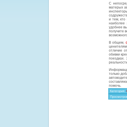
С непосре
матерых ав
инспекторы
содружеств
и тем, кто
наиболее 
удобнее вы
получите в
возможного
В общем,
ценителями
отличие о
обивки кре
поездках.
реальност
Информация
только доб
автоводите
составляющ
помочь.
Категория
:
Просмотро