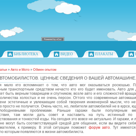
БИБЛИОТЕКА
ВИДЕО
ПЛАКАТЫ
атьи
»
Авто и Мото
»
Обмен опытом
ВТОМОБИЛИСТОВ. ЦЕННЫЕ СВЕДЕНИЯ О ВАШЕЙ АВТОМАШИНЕ
я мало кто вспоминает о том, что авто мог оказываться роскошью. 
ным транспортным средством нечасто кто его будет именовать. Авто для 
ет быть верным товарищем и спутником, возле авто и его сложностей вращ
количества холостых и не очень персон. Оттого что современные автомаши
пени эстетичные и увлекающие собой творения инженерной мысли, что не
 просто не получится. Очень часто, но, любители автомобилей не в курсе, ку
лободневными проблемами. Раньше гаражи были популярным м
йствия, там могли дать совет и наставить на путь истинный по 
твования и тонкостей езды. На сегодня это вовсе не актуально. И гаражи, и л
 не могут быть соответствующей средой для общения, если вы видите себ
мателем, к примеру. В этой ситуации поможет
форум авто
. Тут имеются
по которым появляются в жизни автомобилиста.