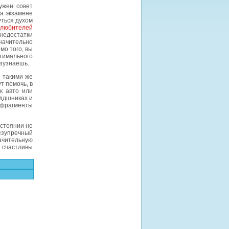
ужен совет
на экзамене
уться духом
олюбителей
недостатки
начительно
мо того, вы
птимального
азузнаешь.
 такими же
т помочь, в
к авто или
бддшниках и
 фрагменты
остоянии не
безупречный
начительную
 счастливы