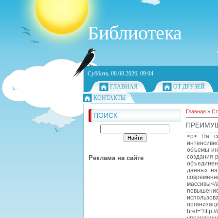
Библиотека
Суббота, 08.08.2026, 09:04
ГЛАВНАЯ
ОТ ДРУЗЕЙ
КОНТАКТЫ
Главная
»
Ст
ПОИСК
ПРЕИМУЩ
<p> На се
интенсивн
объемы ин
создания р
Реклама на сайте
объединен
данных на
современн
массивы</
повышени
использов
организац
href="http