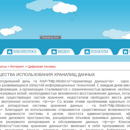
БИБЛИОТЕКА
ВИДЕО
ПЛАКАТЫ
атьи
»
Интернет
»
Цифровая техника
ЕСТВА ИСПОЛЬЗОВАНИЯ ХРАНИЛИЩ ДАННЫХ
годняшний день <a href="http://distor.ru">хранилища данных</a> - одн
о развивающихся областей информационных технологий. С каждым днем уве
формации, а организации сталкиваются с ограниченностью времени, необхо
езервных копий, необходимостью мгновенного восстановления данных, потр
ии существующих систем хранения, недостатком свободного места дл
 внутренних носителях. </p><p> Со всеми этими проблемами идеально с
ые аппаратные системы хранения данных - <a href="http://distor.ru
a>. Благодаря их использованию открываются существенные возможности,
е надежности системы в целом, простота администрирования, эф
ание дискового пространства, расширение объемов хранимых данных, э
ия резервного копирования и обслуживание данных. </p><p> Класси
://distor.ru">система хранения данных</a> включает в себя программное 