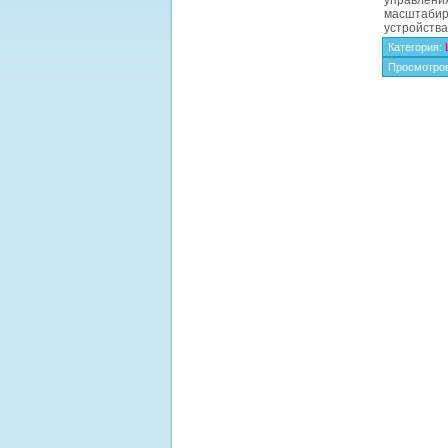
управлен
масштабир
устройства
Категория
:
Просмотро