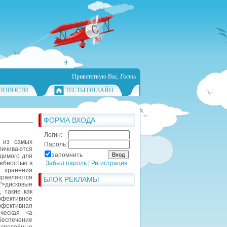
Приветствую Вас
,
Гость
НОВОСТИ
ТЕСТЫ ОНЛАЙН
ФОРМА ВХОДА
Логин:
а из самых
Пароль:
личиваются
запомнить
димого для
ебностью в
Забыл пароль
|
Регистрация
я хранения
правляются
БЛОК РЕКЛАМЫ
">дисковые
 такие как
фективное
ффективная
ческая <a
обеспечение