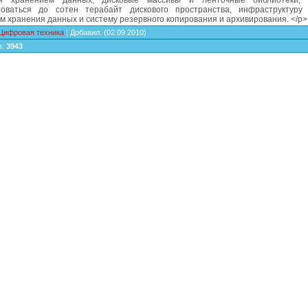
ия хранением данных, дисковые массивы и ленточные библиотеки, 
оваться до сотен терабайт дискового пространства, инфраструктуру
м хранения данных и систему резервного копирования и архивирования. </p>
Цифровая техника
|
Добавил
:
(02.09.2010)
в
:
3943