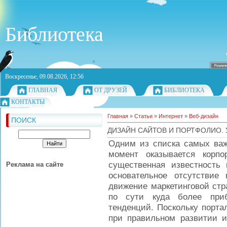
Библиотека
Воскресенье, 09.08.2026, 12:56
ГЛАВНАЯ
ОТ ДРУЗЕЙ
БИБЛИОТЕКА
КОНТАКТЫ
Главная
»
Статьи
»
Интернет
»
Веб-дизайн
ПОИСК
ДИЗАЙН САЙТОВ И ПОРТФОЛИО. 
Одним из списка самых важ
момент оказывается корпор
существенная известность и
Реклама на сайте
основательное отсутствие
движение маркетинговой ст
по сути куда более при
тенденций. Поскольку портал
при правильном развитии и