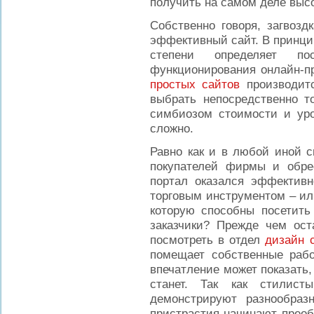
получить на самом деле выс
Собственно говоря, загвозд
эффективный сайт. В принци
степени определяет п
функционирования онлайн-п
простых сайтов
производитс
выбрать непосредственно т
симбиозом стоимости и уро
сложно.
Равно как и в любой иной с
покупателей фирмы и обре
портал оказался эффектив
торговым инструментом – ил
которую способны посетить
заказчики? Прежде чем ост
посмотреть в отдел
дизайн 
помещает собственные раб
впечатление может показать,
станет. Так как стилис
демонстрируют разнообраз
пристрастия начинают преоб