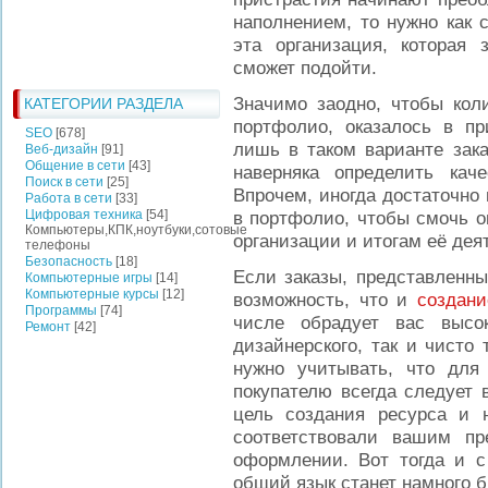
наполнением, то нужно как 
эта организация, которая 
сможет подойти.
Значимо заодно, чтобы коли
КАТЕГОРИИ РАЗДЕЛА
портфолио, оказалось в пр
SEO
[678]
лишь в таком варианте зака
Веб-дизайн
[91]
Общение в сети
[43]
наверняка определить кач
Поиск в сети
[25]
Впрочем, иногда достаточно 
Работа в сети
[33]
Цифровая техника
[54]
в портфолио, чтобы смочь о
Компьютеры,КПК,ноутбуки,сотовые
организации и итогам её дея
телефоны
Безопасность
[18]
Если заказы, представленны
Компьютерные игры
[14]
Компьютерные курсы
[12]
возможность, что и
создани
Программы
[74]
числе обрадует вас высо
Ремонт
[42]
дизайнерского, так и чисто
нужно учитывать, что для 
покупателю всегда следует 
цель создания ресурса и н
соответствовали вашим п
оформлении. Вот тогда и с
общий язык станет намного б