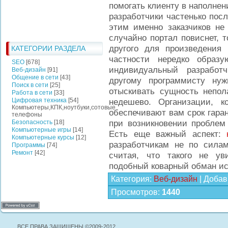
помогать клиенту в наполнен
разработчики частенько после
этим именно заказчиков не
случайно портал повиснет, т
другого для произведения
КАТЕГОРИИ РАЗДЕЛА
частности нередко образ
SEO
[678]
индивидуальный разработ
Веб-дизайн
[91]
Общение в сети
[43]
другому программисту ну
Поиск в сети
[25]
отыскивать сущность непола
Работа в сети
[33]
Цифровая техника
[54]
недешево. Организации, к
Компьютеры,КПК,ноутбуки,сотовые
обеспечивают вам срок гаран
телефоны
при возникновении проблем
Безопасность
[18]
Компьютерные игры
[14]
Есть еще важный аспект:
Компьютерные курсы
[12]
разработчикам не по силам
Программы
[74]
Ремонт
[42]
считая, что такого не ув
подобный коварный обман ис
Категория
:
Веб-дизайн
|
Добав
Просмотров
:
1440
ВСЕ ПРАВА ЗАЩИЩЕНЫ ©2009-2012