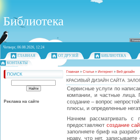
Библиотека
Четверг, 06.08.2026, 12:24
ГЛАВНАЯ
ОТ ДРУЗЕЙ
БИБЛИОТЕКА
КОНТАКТЫ
Главная
»
Статьи
»
Интернет
»
Веб-дизайн
ПОИСК
КРАСИВЫЙ ДИЗАЙН САЙТА. ЗАЛО
Сервисные услуги по написа
компании, и частные лица. 
создание – вопрос непростой,
Реклама на сайте
плюсы, и определенные нега
Начнем рассматривать с п
предоставляют
создание сай
заполняете бриф на разработ
нраву, что нет, записывает