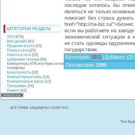
последок хотелось бы отме
являться не только основны
помогает без страха думать
href="http://na-biz.ru/">биз
КАТЕГОРИИ РАЗДЕЛА
если вы работаете на заводе
экономической ситуации в 
SEO
[678]
Веб-дизайн
[91]
не стать однажды одураченн
Общение в сети
[43]
государством.
Поиск в сети
[25]
Работа в сети
[33]
Категория
:
SEO
|
Добавил
:
(20
Цифровая техника
[54]
Компьютеры,КПК,ноутбуки,сотовые
Просмотров
:
1095
телефоны
Безопасность
[18]
Компьютерные игры
[14]
Компьютерные курсы
[12]
Программы
[74]
Ремонт
[42]
ВСЕ ПРАВА ЗАЩИЩЕНЫ ©2009-2012
This feat