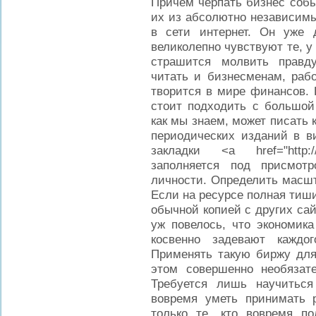
Причем черпать бизнес собы
их из абсолютно независимы
в сети интернет. Он уже 
великолепно чувствуют те, у 
страшится молвить правд
читать и бизнесменам, рабо
творится в мире финансов. 
стоит подходить с большой 
как мы знаем, может писать к
периодических изданий в ви
закладки <a href="http:/
заполняется под присмот
личности. Определить масшт
Если на ресурсе полная тиш
обычной копией с других сай
уж повелось, что экономик
косвенно задевают каждог
Применять такую биржу для
этом совершенно необязате
Требуется лишь научитьс
вовремя уметь принимать 
только те, кто вовремя п