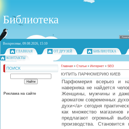
Библиотека
Воскресенье, 09.08.2026, 15:10
ГЛАВНАЯ
ОТ ДРУЗЕЙ
БИБЛИОТЕКА
КОНТАКТЫ
Главная
»
Статьи
»
Интернет
»
SEO
ПОИСК
КУПИТЬ ПАРФЮМЕРИЮ КИЕВ
Парфюмерия всерьез и на
наверняка не найдется чело
Женщины, мужчины и даже
Реклама на сайте
ароматом современных духов.
духи</a> сегодня практичес
как множество магазинов 
предлагают огромный выбо
производства. Становится