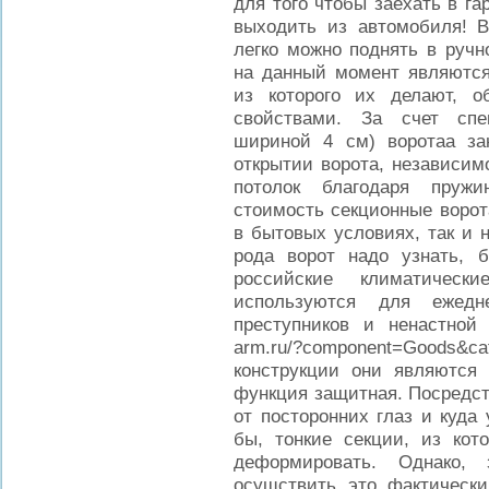
для того чтобы заехать в га
выходить из автомобиля! В
легко можно поднять в руч
на данный момент являются
из которого их делают, 
свойствами. За счет спе
шириной 4 см) воротаа за
открытии ворота, независим
потолок благодаря пружи
стоимость секционные ворот
в бытовых условиях, так и н
рода ворот надо узнать,
российские климатическ
используются для ежедн
преступников и ненастной п
arm.ru/?component=Goods&ca
конструкции они являются 
функция защитная. Посредст
от посторонних глаз и куда
бы, тонкие секции, из кот
деформировать. Однако,
осущствить это фактически