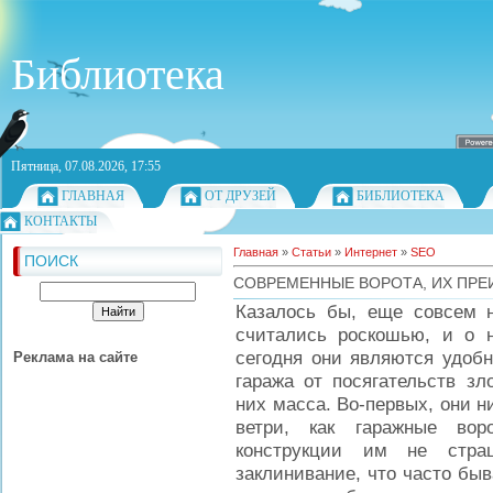
Библиотека
Пятница, 07.08.2026, 17:55
ГЛАВНАЯ
ОТ ДРУЗЕЙ
БИБЛИОТЕКА
КОНТАКТЫ
Главная
»
Статьи
»
Интернет
»
SEO
ПОИСК
СОВРЕМЕННЫЕ ВОРОТА, ИХ ПР
Казалось бы, еще совсем н
считались роскошью, и о 
сегодня они являются удоб
Реклама на сайте
гаража от посягательств з
них масса. Во-первых, они н
ветри, как гаражные вор
конструкции им не стра
заклинивание, что часто быв