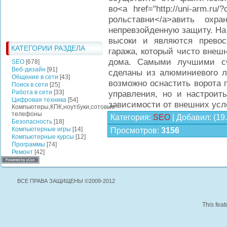
во<a href="http://uni-arm.r
рольставни</a>авить охр
непревзойденную защиту. На
высоки и являются превос
КАТЕГОРИИ РАЗДЕЛА
гаража, который чисто внеш
дома. Самыми лучшими сч
SEO
[678]
Веб-дизайн
[91]
сделаны из алюминиевого ли
Общение в сети
[43]
возможно оснастить ворота п
Поиск в сети
[25]
Работа в сети
[33]
управления, но и настроит
Цифровая техника
[54]
зависимости от внешних усло
Компьютеры,КПК,ноутбуки,сотовые
телефоны
Категория
:
SEO
|
Добавил
:
(19
Безопасность
[18]
Компьютерные игры
[14]
Просмотров
:
3156
Компьютерные курсы
[12]
Программы
[74]
Ремонт
[42]
ВСЕ ПРАВА ЗАЩИЩЕНЫ ©2009-2012
This feat