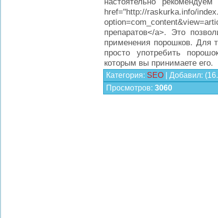
настоятельно рекомендуем
href="http://raskurka.info/inde
option=com_content&view=art
препаратов</a>. Это позвол
применения порошков. Для т
просто употребить порошо
которым вы принимаете его.
Категория
:
SEO
|
Добавил
:
(16
Просмотров
:
3060