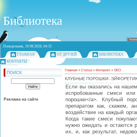
Библиотека
Понедельник, 10.08.2026, 04:35
ГЛАВНАЯ
ОТ ДРУЗЕЙ
БИБЛИОТЕКА
КОНТАКТЫ
Главная
»
Статьи
»
Интернет
»
SEO
ПОИСК
КЛУБНЫЕ ПОРОШКИ- ЭЙФОРЕТИ
Если вы оказались на нашем
испробованные смеси или <a
порошки</a>. Клубный пор
Реклама на сайте
препаратом как, скажем, а
воздействие на каждый орга
Когда такие смеси покупаю
нужно ожидать и остаются 
их, и, как результат, недо