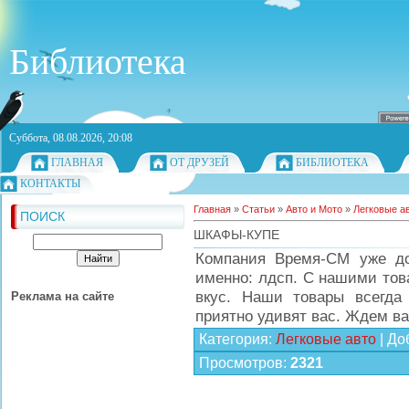
Библиотека
Суббота, 08.08.2026, 20:08
ГЛАВНАЯ
ОТ ДРУЗЕЙ
БИБЛИОТЕКА
КОНТАКТЫ
Главная
»
Статьи
»
Авто и Мото
»
Легковые а
ПОИСК
ШКАФЫ-КУПЕ
Компания Время-СМ уже до
именно: лдсп. С нашими тов
вкус. Наши товары всегда
Реклама на сайте
приятно удивят вас. Ждем ва
Категория
:
Легковые авто
|
До
Просмотров
:
2321