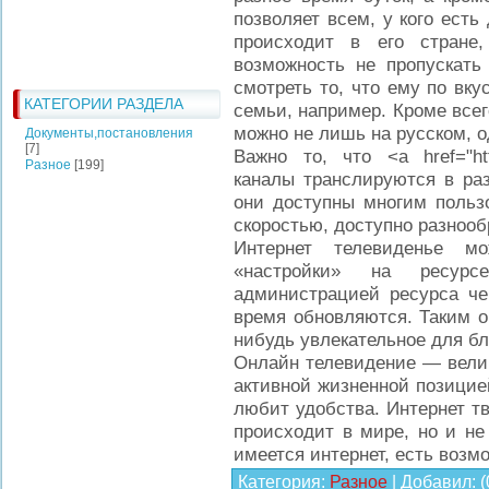
позволяет всем, у кого есть 
происходит в его стране
возможность не пропускат
смотреть то, что ему по вкус
КАТЕГОРИИ РАЗДЕЛА
семьи, например. Кроме всег
можно не лишь на русском, о
Документы,постановления
[7]
Важно то, что <a href="http
Разное
[199]
каналы транслируются в раз
они доступны многим польз
скоростью, доступно разнооб
Интернет телевиденье м
«настройки» на ресурс
администрацией ресурса че
время обновляются. Таким о
нибудь увлекательное для бл
Онлайн телевидение — вели
активной жизненной позицией,
любит удобства. Интернет тв
происходит в мире, но и не
имеется интернет, есть возм
Категория
:
Разное
|
Добавил
:
(