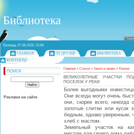
Библиотека
Пятница, 07.08.2026, 16:00
ГЛАВНАЯ
ОТ ДРУЗЕЙ
БИБЛИОТЕКА
КОНТАКТЫ
Главная
»
Статьи
»
Закон и право
»
Разное
ПОИСК
ВЕЛИКОЛЕПНЫЕ УЧАСТКИ ПО
ПОСЕЛОК У РЕКИ.
Более выгодными инвестици
Они всегда могут очень быст
Реклама на сайте
они, скорее всего, никогда
золотые слитки или кусок 
бедным, однако уверенным, ч
хлеб с маслом.
Земельный участок на ка
местом для своего дома либо