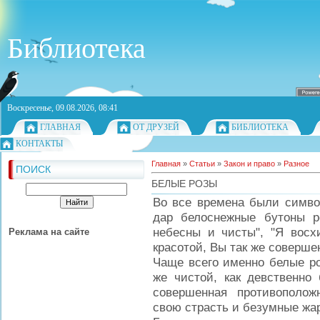
Библиотека
Воскресенье, 09.08.2026, 08:41
ГЛАВНАЯ
ОТ ДРУЗЕЙ
БИБЛИОТЕКА
КОНТАКТЫ
Главная
»
Статьи
»
Закон и право
»
Разное
ПОИСК
БЕЛЫЕ РОЗЫ
Во все времена были симво
дар белоснежные бутоны ро
небесны и чисты", "Я вос
Реклама на сайте
красотой, Вы так же совершен
Чаще всего именно белые ро
же чистой, как девственно 
совершенная противополож
свою страсть и безумные жар