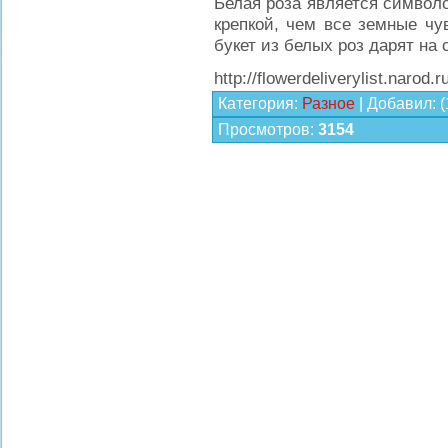
Белая роза является символ
крепкой, чем все земные чу
букет из белых роз дарят на 
http://flowerdeliverylist.narod.r
Категория
:
Разное
|
Добавил
:
(
Просмотров
:
3154