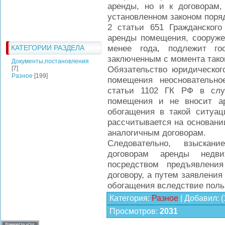
аренды, но и к договорам,
установленном законом порядк
2 статьи 651 Гражданского
аренды помещения, сооруже
менее года, подлежит го
КАТЕГОРИИ РАЗДЕЛА
заключенным с момента тако
Документы,постановления
Обязательство юридическог
[7]
Разное
[199]
помещения неосновательно
статьи 1102 ГК РФ в слу
помещения и не вносит ар
обогащения в такой ситуац
рассчитывается на основани
аналогичным договорам.
Следовательно, взыскан
договорам аренды недв
посредством предъявлени
договору, а путем заявления
обогащения вследствие пол
Категория
:
Разное
|
Добавил
:
(
Просмотров
:
2031