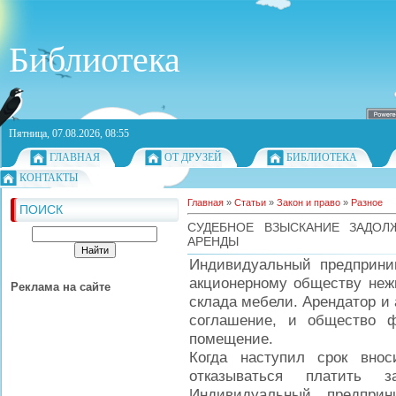
Библиотека
Пятница, 07.08.2026, 08:55
ГЛАВНАЯ
ОТ ДРУЗЕЙ
БИБЛИОТЕКА
КОНТАКТЫ
Главная
»
Статьи
»
Закон и право
»
Разное
ПОИСК
СУДЕБНОЕ ВЗЫСКАНИЕ ЗАДОЛ
АРЕНДЫ
Индивидуальный предприни
акционерному обществу неж
Реклама на сайте
склада мебели. Арендатор и
соглашение, и общество ф
помещение.
Когда наступил срок внос
отказываться платить 
Индивидуальный предпри