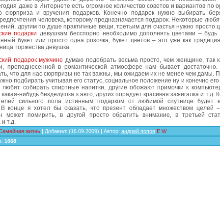
егодня даже в Интернете есть огромное количество советов и вариантов по 
о сюрприза и вручения подарков. Конечно подарок нужно выбирать бер
редпочтения человека, которому предназначается подарок. Некоторые любя
ений, другим по душе практичные вещи, третьим для счастья нужно просто цв
ские подарки
девушкам бесспорно необходимо дополнять цветами – будь 
нный букет или просто одна розочка, букет цветов – это уже как традици
ница торжества девушка.
ский подарок мужчине
думаю подобрать весьма просто, чем женщине, так к
и, преподнесенной в романтической атмосфере нам бывает достаточно.
ть, что для нас сюрпризы не так важны, мы ожидаем их не менее чем дамы. 
жно подбирать учитывая его статус, социальное положение ну и конечно его
 любят собирать спиртные напитки, другие обожают примочки к компьютер
 какая-нибудь безделушка к авто, других порадует красивая зажигалка и т.д. 
телей сильного пола истинным подарком от любимой спутнице будет 
 В конце я хотел бы сказать, что презент обладает множеством целей 
н может помирить, в другой просто обратить внимание, в третьей ста
и т.д.
Семейная жизнь
|
Добавил
:
(16.09.2009) |
Автор
:
андрей попов
E
W
в
:
1668