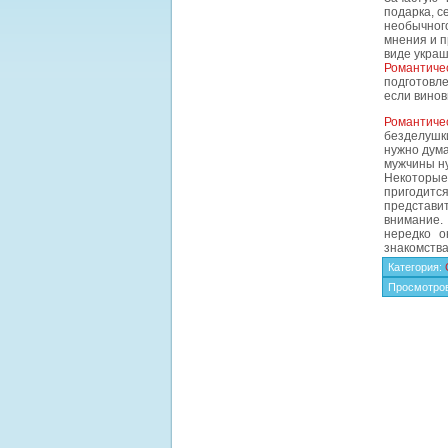
подарка, с
необычног
мнения и п
виде украш
Романтиче
подготовле
если винов
Романтиче
безделушк
нужно дума
мужчины ну
Некоторые
пригодится
представи
внимание.
нередко о
знакомства 
Категория
:
Просмотро