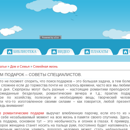
БИБЛИОТЕКА
ВИДЕО
ПЛАКАТЫ
атьи
»
Дом и Семья
»
Семейная жизнь
М ПОДАРОК – СОВЕТЫ СПЕЦИАЛИСТОВ.
то не посмеет спорить, что поиск подарков – это большая задача, а тем бол
 сложнее если до торжества почти не осталось времени, часто все мы любим
го дня. Сюрпризы могут быть разные – настоящие романтики преподнося
ожиданные безделушки, романтические вечера и т.д.; практик пода
мое по хозяйству, полезную и необходимую вещь; творческий челов
ти что-то изготовленное своими силами – как говорится, любой презент
едь внимание!
 романтические подарки
выручат влюбленную парочку, если кто-то из 
 себе незабываемый момент на всю жизнь в памяти своего спутника. Здесь
 подарка, основное тут – это необычность и огонек в глазах. К примеру,
торое женщина станет носить на пальце руки, постоянно будет напоминать 
верным методом удивить дорогого человека может стать небанальная