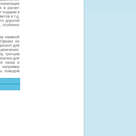
организации
я в расчет
т подарки в
етов и т.д.
то дорогой
я, особенно
ак наивной
 Однако не
Презент для
 увлечения.
у, третьим
Конечно для
её ласка и
– например
ть поводом