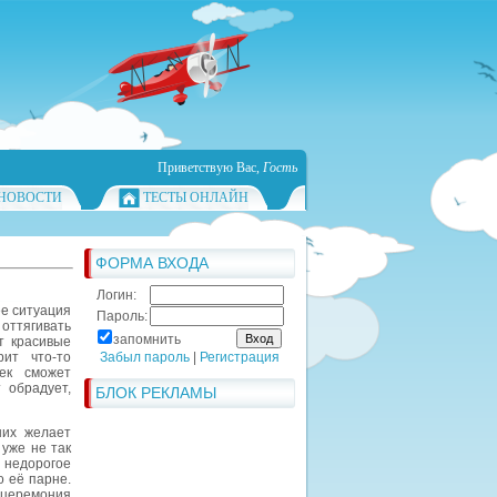
Приветствую Вас
,
Гость
НОВОСТИ
ТЕСТЫ ОНЛАЙН
ФОРМА ВХОДА
Логин:
ее ситуация
Пароль:
 оттягивать
запомнить
т красивые
рит что-то
Забыл пароль
|
Регистрация
ек сможет
 обрадует,
БЛОК РЕКЛАМЫ
них желает
 уже не так
 недорогое
о её парне.
 церемония