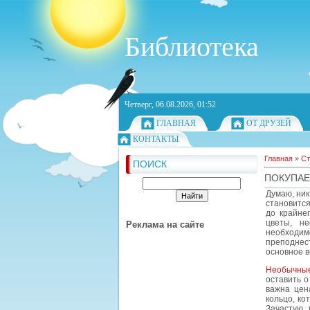
Библиотека
Четверг, 06.08.2026, 01:52
ГЛАВНАЯ
ОТ ДРУЗЕЙ
КОНТАКТЫ
Главная
»
Ст
ПОИСК
ПОКУПАЕ
Думаю, ник
становится
до крайне
цветы, не
Реклама на сайте
необходи
преподнес
основное в
Необычные
оставить о
важна цена
кольцо, ко
Зачастую 