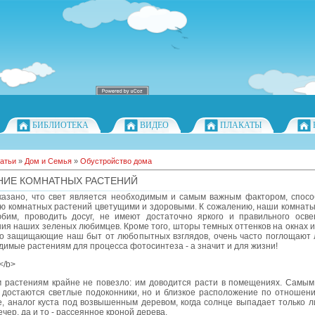
БИБЛИОТЕКА
ВИДЕО
ПЛАКАТЫ
атьи
»
Дом и Семья
»
Обустройство дома
ИЕ КОМНАТНЫХ РАСТЕНИЙ
казано, что свет является необходимым и самым важным фактором, спос
ю комнатных растений цветущими и здоровыми. К сожалению, наши комнаты,
бим, проводить досуг, не имеют достаточно яркого и правильного осв
я наших зеленых любимцев. Кроме того, шторы темных оттенков на окнах и
но защищающие наш быт от любопытных взглядов, очень часто поглощают л
димые растениям для процесса фотосинтеза - а значит и для жизни!
</b>
 растениям крайне не повезло: им доводится расти в помещениях. Самы
 достаются светлые подоконники, но и близкое расположение по отношению
е, аналог куста под возвышенным деревом, когда солнце выпадает только л
ечер, да и то - рассеянное кроной дерева.