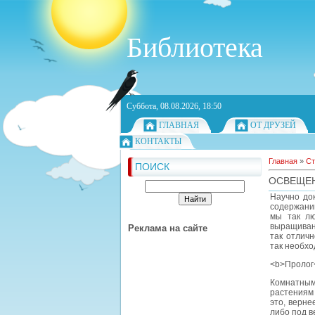
Библиотека
Суббота, 08.08.2026, 18:50
ГЛАВНАЯ
ОТ ДРУЗЕЙ
КОНТАКТЫ
Главная
»
Ст
ПОИСК
ОСВЕЩЕН
Научно до
содержани
мы так лю
выращивани
Реклама на сайте
так отлич
так необхо
<b>Пролог
Комнатным
растениям
это, верне
либо под в