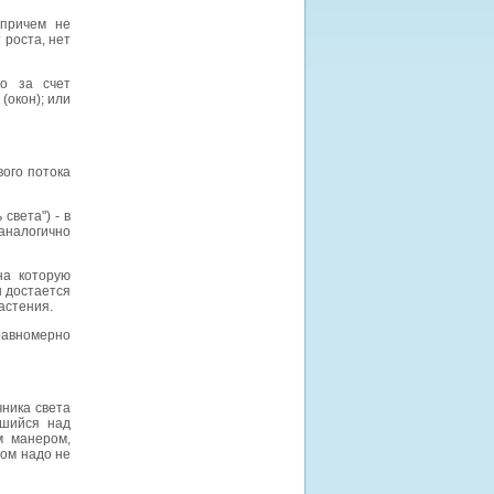
(причем не
 роста, нет
о за счет
(окон); или
ого потока
света") - в
аналогично
на которую
ы достается
растения.
 равномерно
ника света
вшийся над
м манером,
том надо не