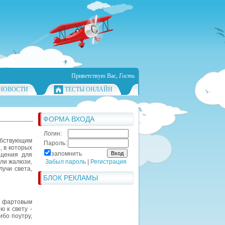
Приветствую Вас
,
Гость
НОВОСТИ
ТЕСТЫ ОНЛАЙН
ФОРМА ВХОДА
Логин:
обствующим
Пароль:
 в которых
запомнить
ещения для
ли жалюзи,
Забыл пароль
|
Регистрация
учи света,
БЛОК РЕКЛАМЫ
м фартовым
 к свету -
ибо поутру,