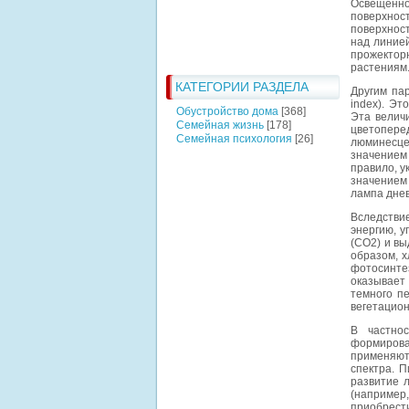
Освещенно
поверхност
поверхност
над линией
прожекторн
растениям
КАТЕГОРИИ РАЗДЕЛА
Другим пар
index). Эт
Обустройство дома
[368]
Эта велич
Семейная жизнь
[178]
цветопер
Семейная психология
[26]
люминесце
значением
правило, у
значением 
лампа днев
Вследстви
энергию, у
(CO2) и вы
образом, х
фотосинтез
оказывает
темного п
вегетацион
В частно
формирован
применяютс
спектра. 
развитие л
(например
приобрес