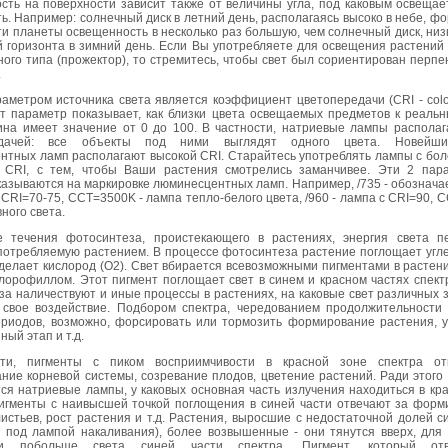
сть на поверхности зависит также от величины угла, под каковым освещае
ь. Например: солнечный диск в летний день, располагаясь высоко в небе, ф
и планеты освещенность в несколько раз большую, чем солнечный диск, ни
 горизонта в зимний день. Если Вы употребляете для освещения растений 
ого типа (прожектор), то стремитесь, чтобы свет был сориентирован перп
.
аметром источника света является коэффициент цветопередачи (CRI - colo
от параметр показывает, как близки цвета освещаемых предметов к реальн
ина имеет значение от 0 до 100. В частности, натриевые лампы располаг
едачей: все объекты под ними выглядят одного цвета. Новейш
нтных ламп располагают высокой CRI. Старайтесь употреблять лампы с бол
 CRI, с тем, чтобы Ваши растения смотрелись заманчивее. Эти 2 пара
казываются на маркировке люминесцентных ламп. Например, /735 - обознача
CRI=70-75, CCT=3500K - лампа тепло-белого цвета, /960 - лампа с CRI=90, 
ного света.
е течения фотосинтеза, проистекающего в растениях, энергия света п
потребляемую растением. В процессе фотосинтеза растение поглощает угле
делает кислород (O2). Свет вбирается всевозможными пигментами в растен
лорофиллом. Этот пигмент поглощает свет в синем и красном частях спект
а наличествуют и иные процессы в растениях, на каковые свет различных 
 свое воздействие. Подбором спектра, чередованием продолжительности 
ериодов, возможно, форсировать или тормозить формирование растения, у
ный этап и т.д.
сти, пигменты с пиком восприимчивости в красной зоне спектра от
ие корневой системы, созревание плодов, цветение растений. Ради этого 
я натриевые лампы, у каковых основная часть излучения находиться в кра
Пигменты с наивысшей точкой поглощения в синей части отвечают за форм
истьев, рост растения и т.д. Растения, выросшие с недостаточной долей с
, под лампой накаливания), более возвышенные - они тянутся вверх, для 
ти побольше света синей части спектра. Пигмент, который от