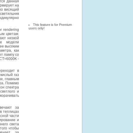
тся данная
ормирует на
зко висящий
светильник
ендикулярно
This feature is for Premium
users only!
r rendering
ым цветам.
ают низкой
ие модели
ее высоким
метра, как
ет лампу со
CCT=6000K -
ереходит в
кислый газ
ии, главным
ра. Помимо
зон спектра
светлого и
корачивать
вечают за
в теплицах
сной части
ирование и
инего света
того чтобы
вечает за