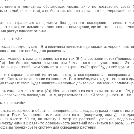
астениям в комнатных обстановках чрезвычайно не достаточно света 
ьно зимой, но и летом), а не бог весть сколько света - нет формирования, нет
стения выращиваются целиком без дневного освещения - лишь тольк
ного света (светильников, в частности: в помещении, где нет оконных проемов 
ния растут вдалеке от окна).
но знать</b>
люксы нередко путают. Эти величины являются единицами измерения светов
ости, каковые необходимо различать.
кая мощность лампы измеряется в ваттах (Вт), а световой поток ("мощность 
Лм). Чем больше число люменов, тем больше света излучает лампа. Это 
 полива растений - чем больше отворен кран, тем "сырее" будет всё кругом.
поток характеристикой источника света, а освещенность - поверхности, 
вет. Опять же по аналогии со шлангом - Вам необходимо видеть, сколько вод
ную точку. От этого будет зависеть, насколько длительно Вам нужно поливать 
ть измеряется в люксах (Лк). Источник света со световым потоком в 1 Лм,
 поверхность площадью 1 кв. м, образовывает на ней освещенность в 1 Лк.
ые советы</b>
ть на поверхности обратно пропорциональна квадрату расстояния от источ
ности. Если Вы переместили источник света (например, лампу), находи
и на высоте 50 см, на высоту 1 метр от растений, увеличив, подобны
 между ними в 2 раза - то освещенность растений понизиться в 4 раза. Об э
когда вы проектируете систему для освещения растений.