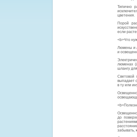
Типично р
исключител
цветения.
Порой ра
искусствен
если расте
<b>Что нуж
Люмены и 
и освещенн
Электричес
люменах (
шлангу для
Световой 
выпадает с
в ту или и
Освещеннос
освещающий
<b>Полезн
Освещеннос
до поверх
растениям
расстояние
забывать, 