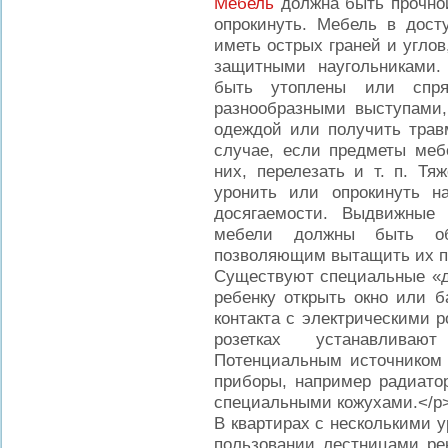
Мебель
должна быть прочной
опрокинуть. Мебель в дос
иметь острых граней и углов
защитными наугольниками
быть утоплены или спря
разнообразными выступами,
одеждой или получить травм
случае, если предметы меб
них, перелезать и т. п. Тя
уронить или опрокинуть н
досягаемости. Выдвижные
мебели должны быть об
позволяющим вытащить их п
Существуют специальные «д
ребенку открыть окно или б
контакта с электрическими р
розетках устанавлива
Потенциальным источником 
приборы, например радиато
специальными кожухами.</p
В квартирах с несколькими 
пользовании лестницами ре