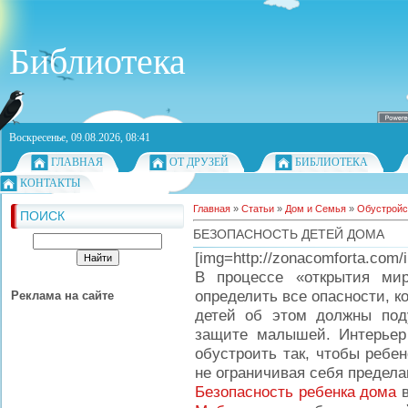
Библиотека
Воскресенье, 09.08.2026, 08:41
ГЛАВНАЯ
ОТ ДРУЗЕЙ
БИБЛИОТЕКА
КОНТАКТЫ
Главная
»
Статьи
»
Дом и Семья
»
Обустройс
ПОИСК
БЕЗОПАСНОСТЬ ДЕТЕЙ ДОМА
[img=http://zonacomforta.com
В процессе «открытия ми
определить все опасности, к
Реклама на сайте
детей об этом должны под
защите малышей. Интерьер 
обустроить так, чтобы ребен
не ограничивая себя предела
Безопасность ребенка дома
в