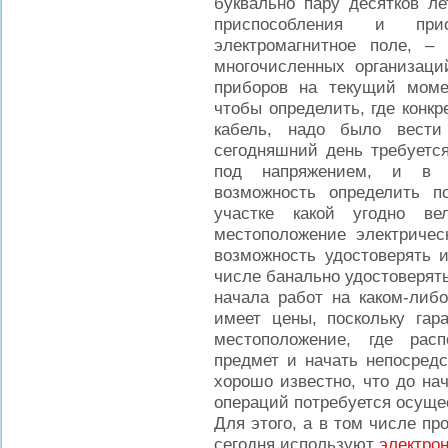
буквально пару десятков л
приспособления и прис
электромагнитное поле, –
многочисленных организаци
приборов на текущий мом
чтобы определить, где конкр
кабель, надо было вести
сегодняшний день требуется
под напряжением, и в э
возможность определить п
участке какой угодно ве
местоположение электрическ
возможность удостоверять и
числе банально удостоверят
начала работ на каком-либо
имеет цены, поскольку гар
местоположение, где рас
предмет и начать непосредс
хорошо известно, что до на
операций потребуется осуще
Для этого, а в том числе пр
сегодня используют
электро