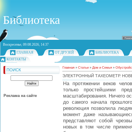
Библиотека
Воскресенье, 09.08.2026, 14:37
ГЛАВНАЯ
ОТ ДРУЗЕЙ
БИБЛИОТЕКА
КОНТАКТЫ
Главная
»
Статьи
»
Дом и Семья
»
Обустройс
ПОИСК
ЭЛЕКТРОННЫЙ ТАХЕОМЕТР. НОВ
На протяжении веков челов
только простейшими пре
масштабирования. Ничего ос
Реклама на сайте
до самого начала прошлого
революция позволила людям 
момент даже называющиес
представляют собой чрезв
новых в том числе применя