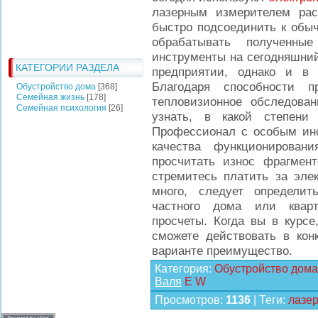
лазерным измерителем рас
быстро подсоединить к обыч
обрабатывать полученны
инструменты на сегодняшний
КАТЕГОРИИ РАЗДЕЛА
предприятии, однако и в
Благодаря способности п
Обустройство дома
[368]
Семейная жизнь
[178]
тепловизионное обследован
Семейная психология
[26]
узнать, в какой степени
Профессионал с особым инс
качества функционирован
просчитать износ фрагмент
стремитесь платить за эле
много, следует определит
частного дома или кварт
просчеты. Когда вы в курсе
сможете действовать в кон
варианте преимущество.
Категория
:
Обустройство дома
Валя
E
W
Просмотров
:
1136
|
Теги
:
лазе