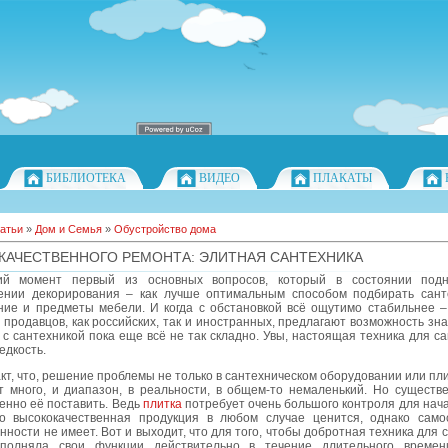
БИБЛИОТЕКА
ВИДЕО
ПЛАКАТЫ
атьи
»
Дом и Семья
»
Обустройство дома
 КАЧЕСТВЕННОГО РЕМОНТА: ЭЛИТНАЯ САНТЕХНИКА
ий момент первый из основных вопросов, который в состоянии подн
ении декорирования – как лучше оптимальным способом подбирать сант
ние и предметы мебели. И когда с обстановкой всё ощутимо стабильнее –
 продавцов, как российских, так и иностранных, предлагают возможность зн
 с сантехникой пока еще всё не так складно. Увы, настоящая техника для са
едкость.
кт, что, решение проблемы не только в сантехническом оборудовании или плит
т много, и диапазон, в реальности, в общем-то немаленький. Но существ
енно её поставить. Ведь
плитка
потребует очень большого контроля для нач
то высококачественная продукция в любом случае ценится, однако само
нности не имеет. Вот и выходит, что для того, чтобы добротная техника для 
полняла свои функции действительно в течение длительного времен