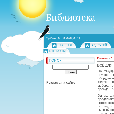
Библиотека
Суббота, 08.08.2026, 05:21
ГЛАВНАЯ
ОТ ДРУЗЕЙ
КОНТАКТЫ
Главная
»
Ст
ПОИСК
ВСЁ ДЛЯ
На текущ
осуществл
оборудова
количество
Реклама на сайте
выбора, то
прежде – р
Однако, фа
предлагаю
соответств
потому, ч
высокой це
плитка вы