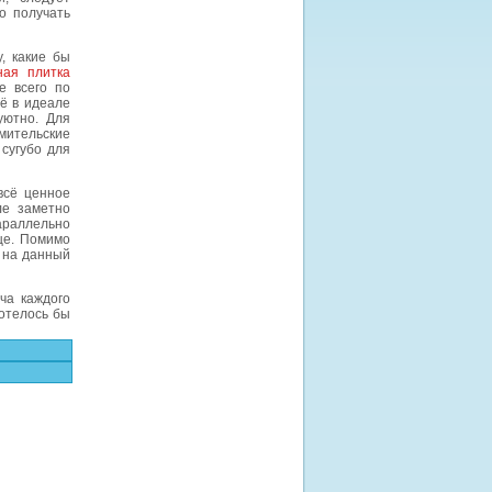
о получать
, какие бы
ная плитка
е всего по
сё в идеале
уютно. Для
ительские
сугубо для
всё ценное
ле заметно
араллельно
ще. Помимо
 на данный
ча каждого
хотелось бы