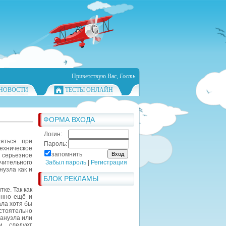
Приветствую Вас
,
Гость
НОВОСТИ
ТЕСТЫ ОНЛАЙН
ФОРМА ВХОДА
Логин:
яться при
Пароль:
ехническое
запомнить
 серьезное
ачительного
Забыл пароль
|
Регистрация
нузла как и
БЛОК РЕКЛАМЫ
ке. Так как
енно ещё и
ала хотя бы
стоятельно
санузла или
и, следует