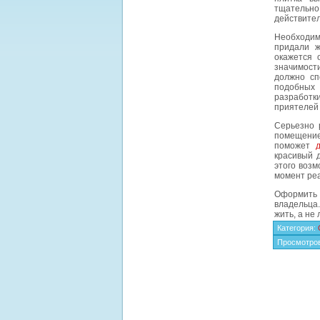
тщательно
действител
Необходим
придали 
окажется 
значимости
должно сп
подобных 
разработки
приятелей 
Серьезно 
помещение
поможет
красивый 
этого возм
момент ре
Оформить 
владельца.
жить, а не
Категория
:
Просмотро