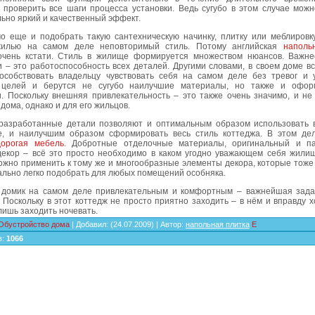
 проверить все шаги процесса установки. Ведь сугубо в этом случае можн
ьно яркий и качественный эффект.
о еще и подобрать такую сантехническую начинку, плитку или меблировку
жилью на самом деле неповторимый стиль. Потому английская
наполь
очень кстати. Стиль в жилище формируется множеством нюансов. Важне
 – это работоспособность всех деталей. Другими словами, в своем доме в
особствовать владельцу чувствовать себя на самом деле без тревог и 
целей и берутся не сугубо наилучшие материалы, но также и оформ
. Поскольку внешняя привлекательность – это также очень значимо, и не 
дома, однако и для его жильцов.
разработанные детали позволяют и оптимальным образом использовать 
, и наилучшим образом сформировать весь стиль коттеджа. В этом де
дорогая мебель
. Добротные отделочные материалы, оригинальный и п
декор – всё это просто необходимо в каком угодно уважающем себя жили
ожно применить к тому же и многообразные элементы декора, которые тоже
ально легко подобрать для любых помещений особняка.
домик на самом деле привлекательным и комфортным – важнейшая зада
 Поскольку в этот коттедж не просто приятно заходить – в нём и вправду 
 лишь заходить ночевать.
Обустройство дома
|
Добавил
:
(24.07.2009) |
Автор
:
напольная плитка
E
в
:
1066