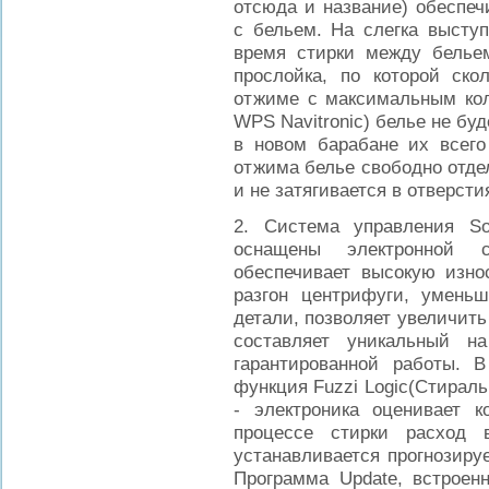
отсюда и название) обеспеч
с бельем. На слегка высту
время стирки между бельем
прослойка, по которой ско
отжиме с максимальным коли
WPS Navitronic) белье не бу
в новом барабане их всего
отжима белье свободно отдел
и не затягивается в отверст
2. Система управления So
оснащены электронной с
обеспечивает высокую изно
разгон центрифуги, умень
детали, позволяет увеличит
составляет уникальный н
гарантированной работы. В 
функция Fuzzi Logic(Стирал
- электроника оценивает к
процессе стирки расход
устанавливается прогнозиру
Программа Update, встрое