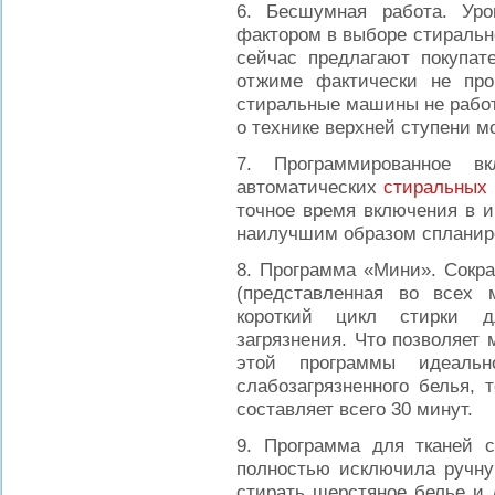
6. Бесшумная работа. Ур
фактором в выборе стиральн
сейчас предлагают покупат
отжиме фактически не про
стиральные машины не работаю
о технике верхней ступени м
7. Программированное в
автоматических
cтиральных
точное время включения в и
наилучшим образом спланир
8. Программа «Мини». Сокра
(представленная во всех 
короткий цикл стирки д
загрязнения. Что позволяет
этой программы идеаль
слабозагрязненного белья, 
составляет всего 30 минут.
9. Программа для тканей со
полностью исключила ручну
стирать шерстяное белье и 