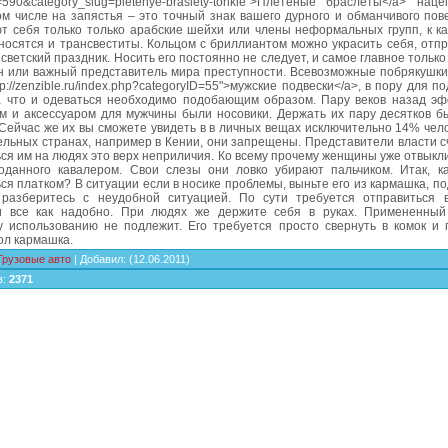
=590&category_slug=pletenye-braslety-tonkie">Плетеные браслеты</a> нац
м числе на запястья – это точный знак вашего дурного и обманчивого пов
т себя только только арабские шейхи или члены неформальных групп, к ка
носятся и трансвеститы. Кольцом с бриллиантом можно украсить себя, отп
светский праздник. Носить его постоянно не следует, и самое главное только
н или важный представитель мира преступности. Всевозможные побрякушки
ttp://zenzible.ru/index.php?categoryID=55">мужские подвески</a>, в пору для п
на что и одеваться необходимо подобающим образом. Пару веков назад э
м и аксессуаром для мужчины были носовики. Держать их пару десятков б
Сейчас же их вы сможете увидеть в в личных вещах исключительно 14% чел
дельных странах, например в Кении, они запрещены. Представители власти с
ся им на людях это верх неприличия. Ко всему прочему женщины уже отвыкли
оданного кавалером. Свои слезы они ловко убирают пальчиком. Итак, к
ся платком? В ситуации если в носике проблемы, выньте его из кармашка, по
разберитесь с неудобной ситуацией. По сути требуется отправиться 
и все как надобно. При людях же держите себя в руках. Примененный
у использованию не подлежит. Его требуется просто свернуть в комок и 
ол кармашка.
Грузовые авто
|
Добавил
:
(12.06.2011)
в
:
2371