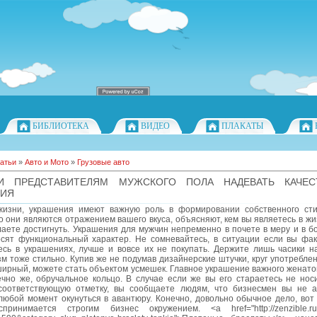
БИБЛИОТЕКА
ВИДЕО
ПЛАКАТЫ
атьи
»
Авто и Мото
»
Грузовые авто
И ПРЕДСТАВИТЕЛЯМ МУЖСКОГО ПОЛА НАДЕВАТЬ КАЧЕС
НИЯ
изни, украшения имеют важную роль в формировании собственного ст
то они являются отражением вашего вкуса, объясняют, кем вы являетесь в жи
аете достигнуть. Украшения для мужчин непременно в почете в меру и в б
осят функциональный характер. Не сомневайтесь, в ситуации если вы фак
есь в украшениях, лучше и вовсе их не покупать. Держите лишь часики на
 тоже стильно. Купив же не подумав дизайнерские штучки, круг употребле
ирный, можете стать объектом усмешек. Главное украшение важного женато
ечно же, обручальное кольцо. В случае если же вы его стараетесь не нос
соответствующую отметку, вы сообщаете людям, что бизнесмен вы не а
любой момент окунуться в авантюру. Конечно, довольно обычное дело, вот
принимается строгим бизнес окружением. <a href="http://zenzible.ru/