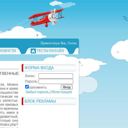
Приветствую Вас
,
Гость
НОВОСТИ
ТЕСТЫ ОНЛАЙН
ФОРМА ВХОДА
ТВЕННЫЕ
Логин:
Пароль:
иля. Можно
запомнить
зни и какие
Забыл пароль
|
Регистрация
ольшинстве
тически не
 запястье.
БЛОК РЕКЛАМЫ
ния каковых
го мужчины
ить, имея в
декватный,
 только оно
index.php?