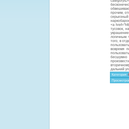
categoryID
бесконечно
обвешиваю
прочим, от
серьезный 
наркобаро
<a href="h
тусовок, 
украшение
логичным. 
того, в от
пользовать
вовремя п
пользовать
бесшумно 
произвест
вторичном
дальний уг
Категория
:
Просмотро