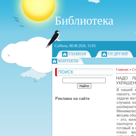
Библиотека
Суббота, 08.08.2026, 15:05
ГЛАВНАЯ
ОТ ДРУЗЕЙ
КОНТАКТЫ
Главная
»
Ст
ПОИСК
НАДО Л
УКРАШЕ
В нашей ж
сказать, ч
Реклама на сайте
задачи жел
случаев н
разбирает
Минимализм
весьма обш
– это, кон
паспорте 
готовый в 
плохо вос