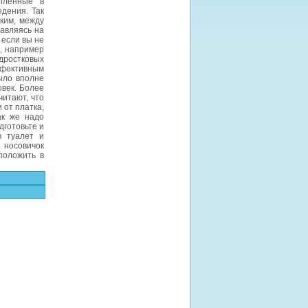
епленные в
едения. Так
ким, между
равляясь на
 если вы не
, например
одростковых
ффективным
ыло вполне
овек. Более
читают, что
 от платка,
ак же надо
дготовьте и
в туалет и
 носовичок
положить в