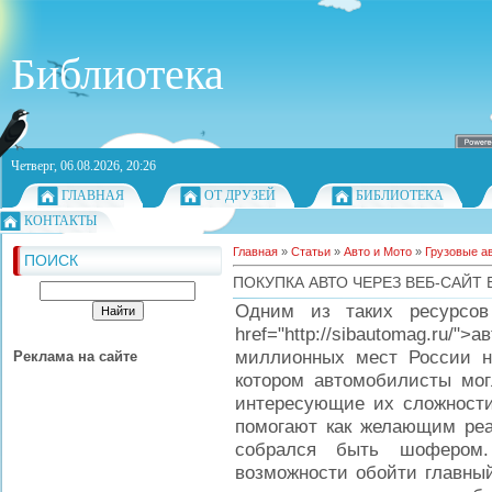
Библиотека
Четверг, 06.08.2026, 20:26
ГЛАВНАЯ
ОТ ДРУЗЕЙ
БИБЛИОТЕКА
КОНТАКТЫ
Главная
»
Статьи
»
Авто и Мото
»
Грузовые а
ПОИСК
ПОКУПКА АВТО ЧЕРЕЗ ВЕБ-САЙТ
Одним из таких ресурсов
href="http://sibautomag.ru
миллионных мест России н
Реклама на сайте
котором автомобилисты мог
интересующие их сложности.
помогают как желающим реал
собрался быть шофером
возможности обойти главный