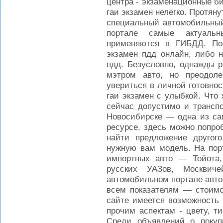
центра - экзаменационные би
гаи экзамен нелегко. Протян
специальный автомобильный
портале самые актуаль
применяются в ГИБДД. Пос
экзамен пдд онлайн, либо 
пдд. Безусловно, однажды р
мэтром авто, но преодол
увериться в личной готовнос
гаи экзамен с улыбкой. Что 
сейчас допустимо и транспо
Новосибирске — одна из са
ресурсе, здесь можно попро
найти предложение другого
нужную вам модель. На пор
импортных авто — Тойота,
русских УАЗов, Москвич
автомобильном портале авто
всем показателям — стоимос
сайте имеется возможность
прочим аспектам - цвету, т
Среди объявлений о покупк